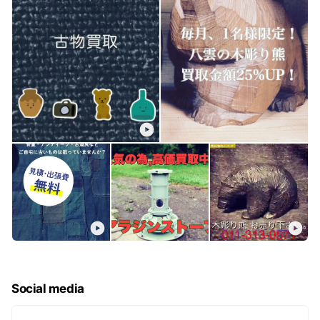
2. 高額査定: キジコは豊富な販売ルートと専門知識を持っ
ており、適切な価格設定を行います。また、査定員が直接
訪問するため、商品の状態を確認し、最適な査定額を提供
することができます。
3. 安心感: キジコは札幌商工会議所に所属している信頼性
の高い企業であり、査定員は専門的な知識と経験を持って
います。また、買取品の保管や運搬についてもしっかりと
対応してくれますので、安心して取引を行うことができま
す。
これらの理由から、キジコは出張買取の依頼において便利
で信頼性の高い選択肢となります。
お気軽にご利用ください。
Social media