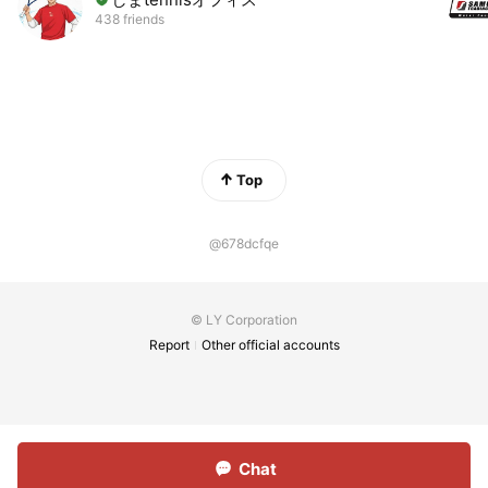
438 friends
Top
@678dcfqe
© LY Corporation
Report
Other official accounts
Chat