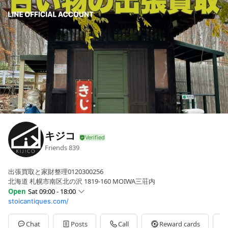
キジコ
Friends
839
出張買取と家財整理0120300256
北海道 札幌市南区北の沢 1819-160 MOIWA三荘内
Open
Sat 09:00 - 18:00
stoicantiques.com/
Sun
09:00 - 18:00
Mon
09:00 - 18:00
Tue
09:00 - 18:00
Chat
Posts
Call
Reward cards