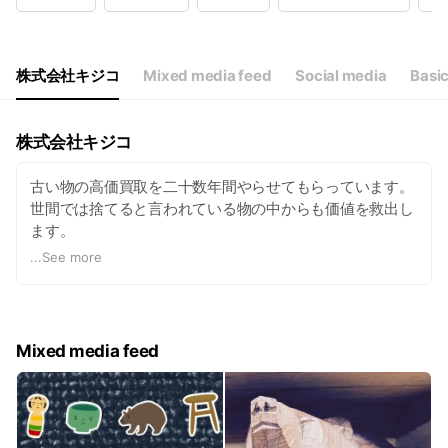
Wed
Closed
Thu
09:00 - 18:00
Fri
09:00 - 18:00
Sat
09:00 - 18:00
株式会社キジコ
Mixed media feed
Social media
Basic
株式会社キジコ
古い物の高価買取を二十数年間やらせてもらっています。
世間では捨てると言われている物の中からも価値を救出し
ます。
...
See more
キジコが出張買取の依頼におすすめの理由はいくつかあり
ます。以下に3つの理由をご紹介します。
1. 便利さ: キジコは出張買取サービスを提供しており、自
Mixed media feed
宅にいながら不要な品物を手軽に売ることができます。自
分で商品を運ぶ必要がないため、時間や手間を節約できま
す。