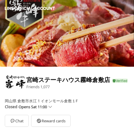
宮崎ステーキハウス霧峰倉敷店
Friends
1,077
岡山県 倉敷市水江 1 イオンモール倉敷１F
Closed
Opens Sat 11:00
Sun
11:00 - 22:00
Mon
11:00 - 22:00
Chat
Reward cards
Tue
11:00 - 22:00
Wed
11:00 - 22:00