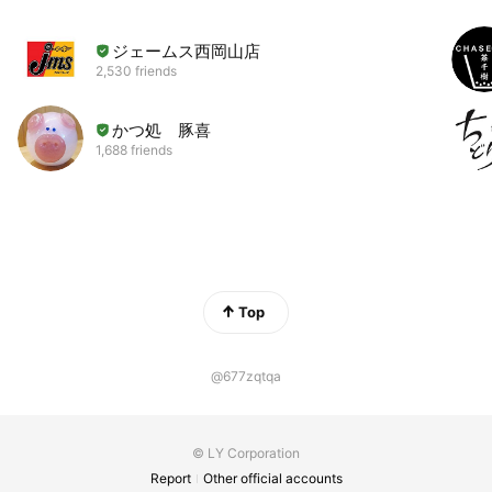
ジェームス西岡山店
2,530 friends
かつ処 豚喜
1,688 friends
Top
@677zqtqa
© LY Corporation
Report
Other official accounts