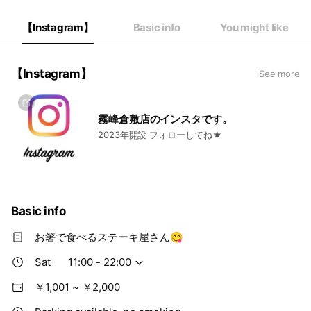
Thu
11:00 - 22:00
Fri
11:00 - 22:00
【Instagram】
Basic info
You might like
Sat
11:00 - 22:00
【Instagram】
See more
霧峰倉敷店のインスタです。
2023年開設 フォローしてね★
Basic info
お箸で食べるステーキ屋さん😋
Sat
11:00 - 22:00
￥1,001 ~ ￥2,000