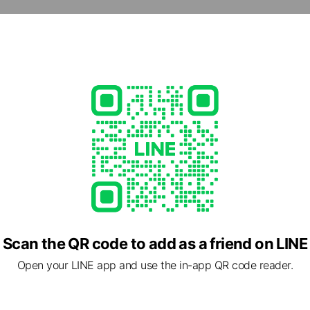
cial media
株式会社／スターク訪問看護ステーション【本社】
ther items
Scan the QR code to add as a friend on LINE
Open your LINE app and use the in-app QR code reader.