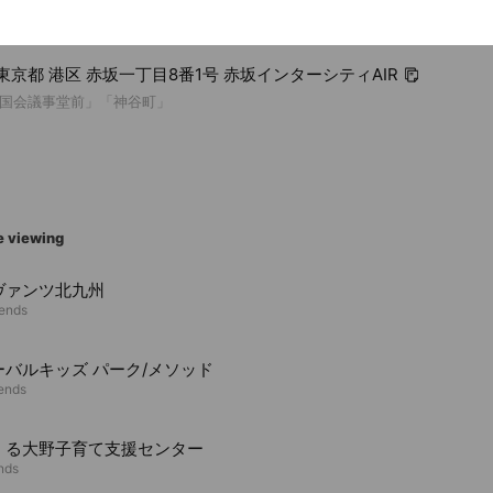
52 東京都 港区 赤坂一丁目8番1号 赤坂インターシティAIR
国会議事堂前」「神谷町」
e viewing
ヴァンツ北九州
iends
ーバルキッズ パーク/メソッド
iends
くる大野子育て支援センター
ends