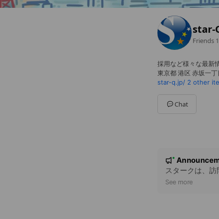
sta
Friends
1
採用など様々な最新
東京都 港区 赤坂一丁
star-q.jp/
2 other it
Chat
N
Announcem
New
o
スタークは、訪
t
See more
i
c