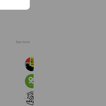
See more
BEAR KIDS（ベアキッズ）
730 friends
発達サポートスペース オット
455 friends
社会福祉法人滋賀県母子福祉のぞみ会
1,843 friends