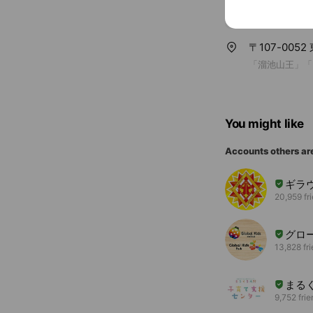
〒107-00
「溜池山王」「
You might like
Accounts others ar
ギラ
20,959 fr
グロ
13,828 fr
まる
9,752 fri