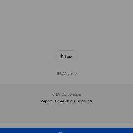
Top
@677xymzy
© LY Corporation
Report
Other official accounts