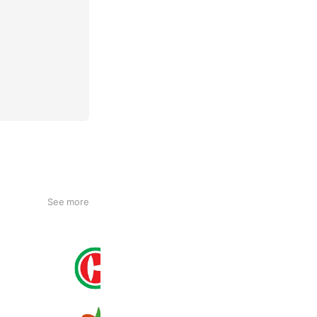
See more
マルト那珂店
1,417 friends
Coupons
Reward card
マルエツ 朝霞店