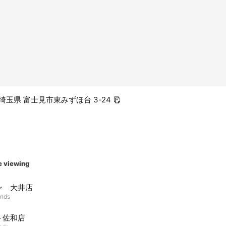
5 埼玉県 富士見市東みずほ台 3-24
e viewing
ン 大井店
ends
ト佐和店