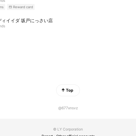
ends
ns
Reward card
ディイイダ 坂戸にっさい店
ends
Top
@677xnsvz
© LY Corporation