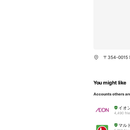
〒354-001
You might like
Accounts others ar
イオ
4,490 fri
マル