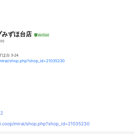
プみずほ台店
99
台 3-24
mirai/shop.php?shop_id=21035230
12
i.coop/mirai/shop.php?shop_id=21035230