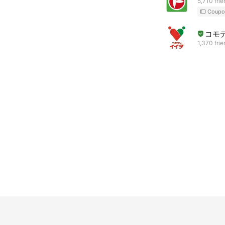
5,710 fri
Coupo
コモ
1,370 fri