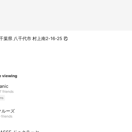
9 千葉県 八千代市 村上南2-16-25
e viewing
anic
7 friends
ns
クルーズ
 friends