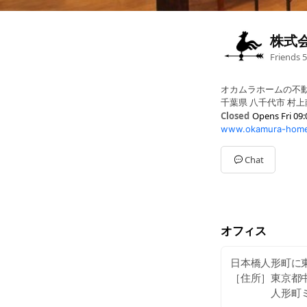
株式
Friends
5
オカムラホームの不
千葉県 八千代市 村上南2
Closed
Opens Fri 09:
www.okamura-home.
Sun
Closed
Mon
09:00 - 18:00
Tue
09:00 - 18:00
Chat
Wed
09:00 - 18:00
Thu
09:00 - 18:00
Fri
09:00 - 18:00
Sat
Closed
オフィス
日本橋人形町に
［住所］東京都中
人形町ミハマ