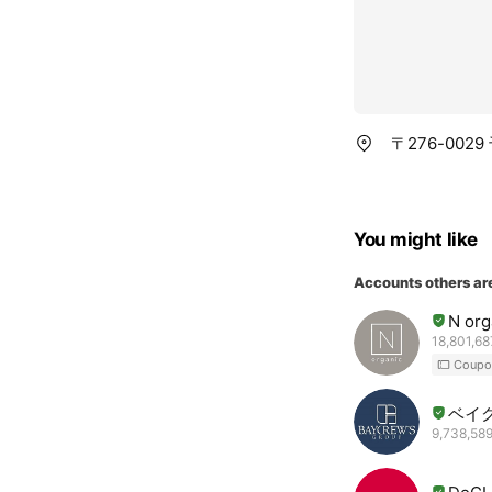
〒276-002
You might like
Accounts others ar
N org
18,801,68
Coupo
ベイ
9,738,589