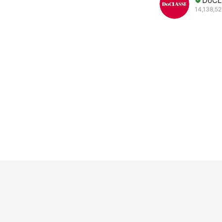
DoC
14,138,52