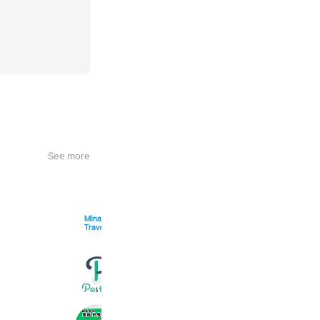
See more
Minato Travel
8,062 friends
Coupons
Poster
15,054 friends