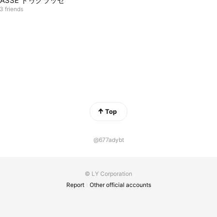
LASSE ドゥクラッセ
3 friends
Top
@677adybt
© LY Corporation
Report
Other official accounts