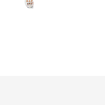
（株）KAPEN
2,342 friends