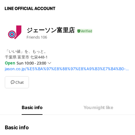
ジェーソン富里店
Friends
106
「いい値」を、もっと。
千葉県 富里市 七栄448-1
Open
Sun 10:00 - 23:00
jason.co.jp/%E5%BA%97%E8%88%97%E8%A9%B3%E7%B4%B0-%E5%AF%8C%E9%87%8C%E5%BA%97/
Sun
10:00 - 23:00
Mon
10:00 - 23:00
Tue
10:00 - 23:00
Chat
Wed
10:00 - 23:00
Thu
10:00 - 23:00
Fri
10:00 - 23:00
Sat
10:00 - 23:00
Basic info
You might like
年末年始は営業時間を変更させて頂く場合が御座います。
Basic info