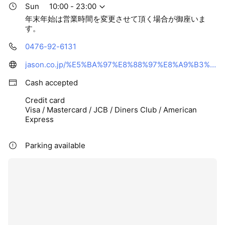
Sun
10:00 - 23:00
年末年始は営業時間を変更させて頂く場合が御座いま
す。
0476-92-6131
jason.co.jp/%E5%BA%97%E8%88%97%E8%A9%B3%E7%B4%B0-%E5%AF%8C%E9%87%8C%E5%BA%97/
Cash accepted
Credit card
Visa / Mastercard / JCB / Diners Club / American
Express
Parking available