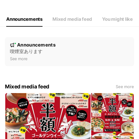
Announcements
Mixed media feed
You might like
N
Announcements
New
o
喫煙室あります
t
See more
i
c
e
Mixed media feed
See more