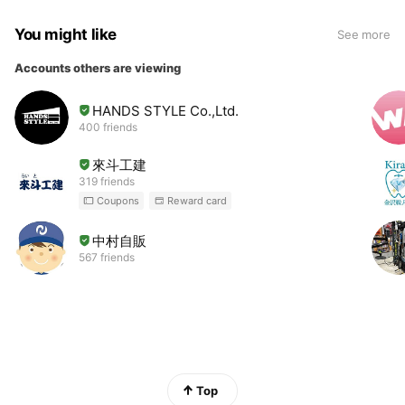
You might like
See more
Accounts others are viewing
HANDS STYLE Co.,Ltd.
400 friends
來斗工建
319 friends
Coupons
Reward card
中村自販
567 friends
Top