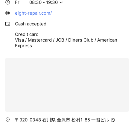
Fri
08:30 - 19:30
eight-repair.com/
Cash accepted
Credit card
Visa / Mastercard / JCB / Diners Club / American
Express
〒920-0348 石川県 金沢市 松村1-85 一階ビル