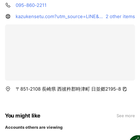
095-860-2211
kazukensetu.com?utm_source=LINE&utm_medium=profile
2 other items
〒851-2108 長崎県 西彼杵郡時津町 日並郷2195-8
You might like
See more
Accounts others are viewing