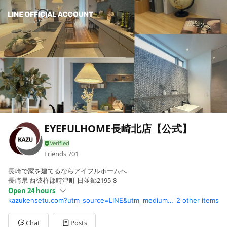
EYEFULHOME長崎北店【公式】
Friends
701
長崎で家を建てるならアイフルホームへ
長崎県 西彼杵郡時津町 日並郷2195-8
Open 24 hours
kazukensetu.com?utm_source=LINE&utm_medium=profile
2 other items
Sun
10:00 - 18:00
Mon
00:00 - 00:00
Tue
00:00 - 00:00
Chat
Posts