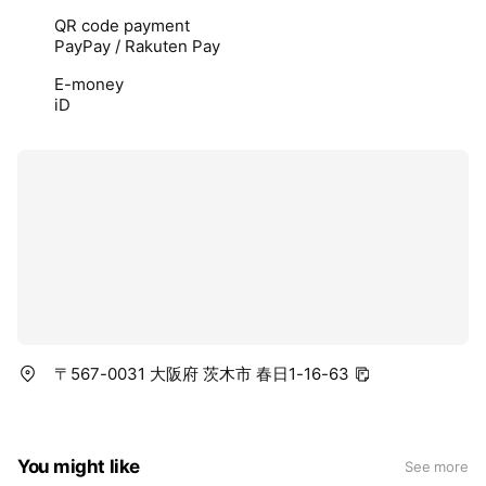
QR code payment
PayPay / Rakuten Pay
E-money
iD
〒567-0031 大阪府 茨木市 春日1-16-63
You might like
See more