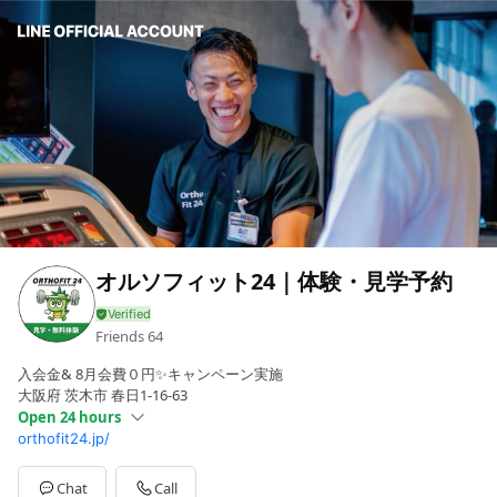
オルソフィット24｜体験・見学予約
Friends
64
入会金& 8月会費０円✨キャンペーン実施
大阪府 茨木市 春日1-16-63
Open 24 hours
orthofit24.jp/
Sun
Open 24 hours
Mon
Open 24 hours
Tue
Open 24 hours
Chat
Call