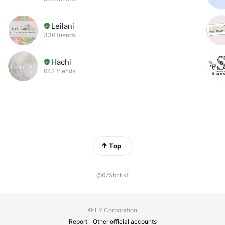
Leilani
336 friends
Hachi
642 friends
Top
@675bckkf
© LY Corporation
Report
Other official accounts