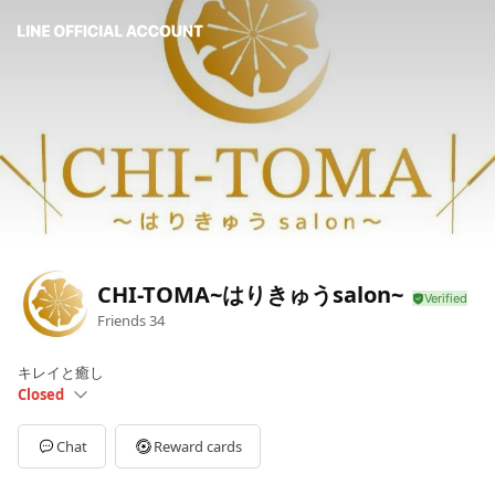
CHI-TOMA~はりきゅうsalon~
Friends
34
キレイと癒し
Closed
Sun
Closed
Mon
09:30 - 19:30
Chat
Reward cards
Tue
09:30 - 19:30
Wed
09:30 - 19:30