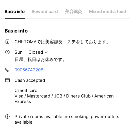
Thu
09:30 - 19:30
Fri
09:30 - 19:30
Basic info
Reward card
美容鍼灸
Mixed media feed
Sat
09:30 - 19:30
日曜、祝日はお休みです。
Basic info
CHI-TOMAでは美容鍼灸エステをしております。
Sun
Closed
日曜、祝日はお休みです。
09066742206
Cash accepted
Credit card
Visa / Mastercard / JCB / Diners Club / American
Express
Private rooms available, no smoking, power outlets
available