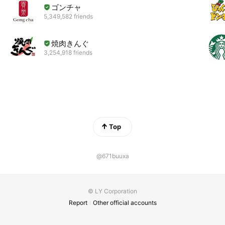
ゴンチャ
5,349,582 friends
焼肉きんぐ
3,254,918 friends
Top
@671buuxa
© LY Corporation
Report
Other official accounts