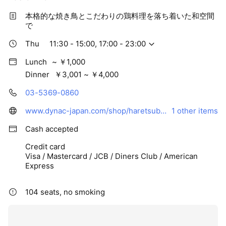
本格的な焼き鳥とこだわりの鶏料理を落ち着いた和空間
で
Thu
11:30 - 15:00, 17:00 - 23:00
Lunch
~ ￥1,000
Dinner
￥3,001 ~ ￥4,000
03-5369-0860
www.dynac-japan.com/shop/haretsubame/shinjuku_higashiguchi/?utm_source=line&utm_medium=social
1 other items
Cash accepted
Credit card
Visa / Mastercard / JCB / Diners Club / American
Express
104 seats, no smoking