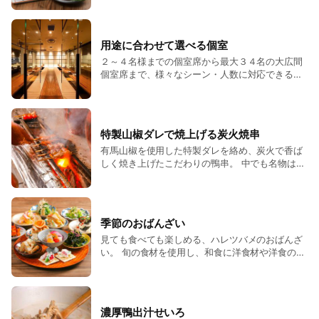
用途に合わせて選べる個室
２～４名様までの個室席から最大３４名の大広間
個室席まで、様々なシーン・人数に対応できる個
室席をご用意。 個室は掘りごたつになりますの
で、足元も疲れ知らずにご宴会が可能。 周りを気
にせず過ごせるプライベート空間でお食事をお楽
しみください。
特製山椒ダレで焼上げる炭火焼串
有馬山椒を使用した特製ダレを絡め、炭火で香ば
しく焼き上げたこだわりの鴨串。 中でも名物は肉
汁溢れる鴨生つくね串と鴨ねぎ串。 つくねは生の
状態からじっくりと炙ることで、ふっくらジュー
シーに仕上げました。 こちらは是非黄身ダレをつ
けてお召し上がり下さい。
季節のおばんざい
見ても食べても楽しめる、ハレツバメのおばんざ
い。 旬の食材を使用し、和食に洋食材や洋食の調
理法を取り入れ、イマどきの『センス和食』に仕
上げています。 色々つまめる冷菜五種盛り合わせ
がおすすめです。
濃厚鴨出汁せいろ