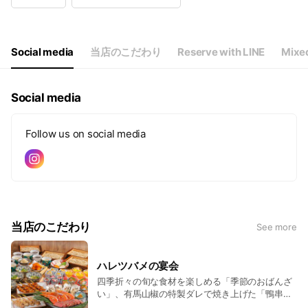
Wed
11:30 - 15:00,17:00 - 23:00
Thu
11:30 - 15:00,17:00 - 23:00
Fri
11:30 - 15:00,17:00 - 23:00
Sat
11:30 - 15:00,17:00 - 23:00
Social media
当店のこだわり
Reserve with LINE
Mixe
Social media
Follow us on social media
当店のこだわり
See more
ハレツバメの宴会
四季折々の旬な食材を楽しめる「季節のおばんざ
い」、有馬山椒の特製ダレで焼き上げた「鴨串」
を一度に楽しめる宴会プランがおすすめ！！