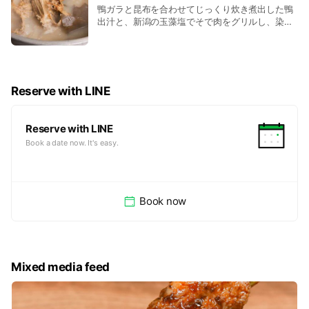
鴨ガラと昆布を合わせてじっくり炊き煮出した鴨
出汁と、新潟の玉藻塩でそで肉をグリルし、染み
出した鴨脂を合わせた塩ベースの極上鴨汁。 お一
人様で〆るのに丁度良いサイズですので、人数分
の注文がおすすめです。
Reserve with LINE
Reserve with LINE
Book a date now. It's easy.
Book now
Mixed media feed