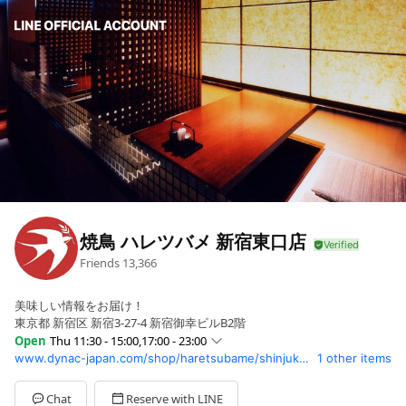
焼鳥 ハレツバメ 新宿東口店
Friends
13,366
美味しい情報をお届け！
東京都 新宿区 新宿3-27-4 新宿御幸ビルB2階
Open
Thu 11:30 - 15:00,17:00 - 23:00
www.dynac-japan.com/shop/haretsubame/shinjuku_higashiguchi/?utm_source=line&utm_medium=social
1 other items
Sun
11:30 - 15:00,17:00 - 23:00
Mon
11:30 - 15:00,17:00 - 23:00
Tue
11:30 - 15:00,17:00 - 23:00
Chat
Reserve with LINE