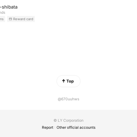
-shibata
ends
ns
Reward card
Top
@670uuhws
© LY Corporation
Report
Other official accounts