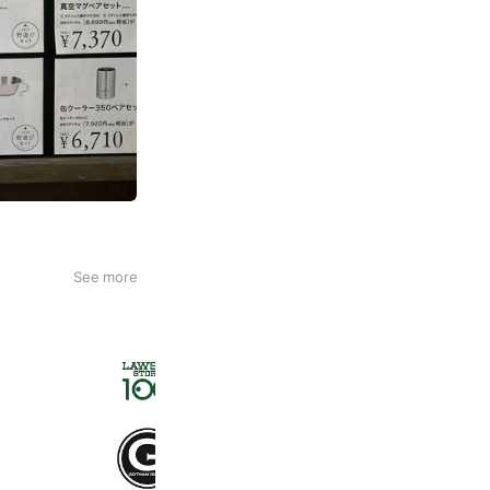
See more
ローソンストア１００
2,711,330 friends
GOTHAM DINER.
1,070 friends
Book