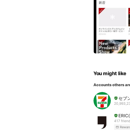
You might like
Accounts others ar
セブ
20,993,23
ERI
417 frien
Rewar