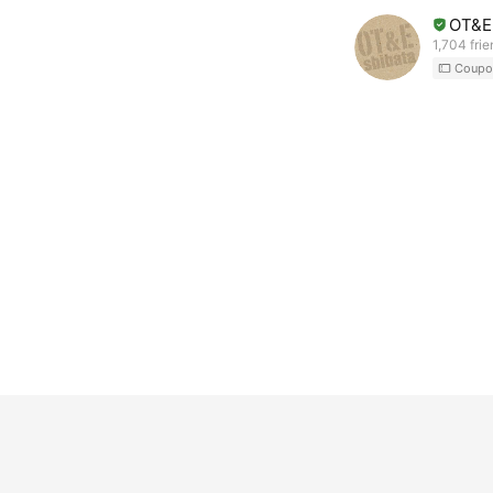
OT&E
1,704 fri
Coupo