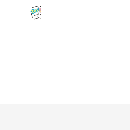
カードショップToyToy
104 friends
Reward card