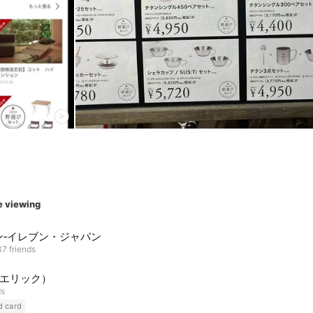
e viewing
ン‐イレブン・ジャパン
7 friends
C(エリック）
ds
d card