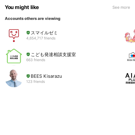
You might like
See more
Accounts others are viewing
スマイルゼミ
4,654,717 friends
こども発達相談支援室
663 friends
BEES Kisarazu
123 friends