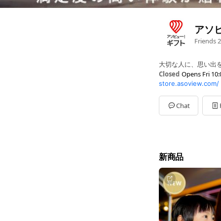
アソ
Friends
2
大切な人に、思い出
Closed
Opens Fri 10:
store.asoview.com/
Sun
Closed
Mon
10:00 - 19:00
Tue
10:00 - 19:00
Chat
Wed
10:00 - 19:00
Thu
10:00 - 19:00
Fri
10:00 - 19:00
Sat
Closed
平日13時までのご注
新商品