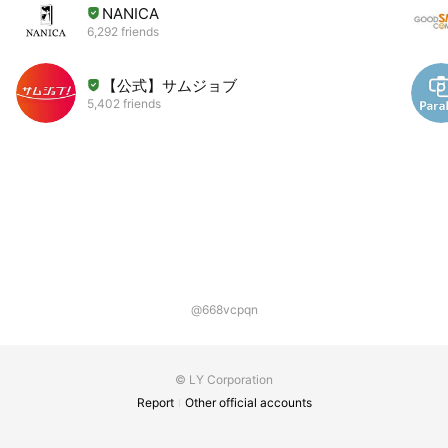
NANICA
6,292 friends
【公式】サムジョブ
5,402 friends
@668vcpqn
© LY Corporation
Report
Other official accounts