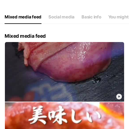
Wed
00:00 - 00:00
Thu
11:00 - 14:00,17:30 - 23:
Fri
11:00 - 14:00,17:30 - 23:00
Mixed media feed
Social media
Basic info
You might 
Sat
11:00 - 14:00,17:00 - 23:00
祝祭日 11:00～14:00 17:00～23:00
Mixed media feed