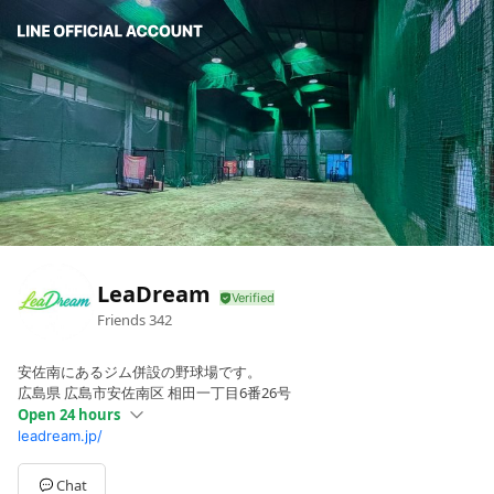
LeaDream
Friends
342
安佐南にあるジム併設の野球場です。
広島県 広島市安佐南区 相田一丁目6番26号
Open 24 hours
leadream.jp/
Sun
Open 24 hours
Mon
Open 24 hours
Tue
Open 24 hours
Chat