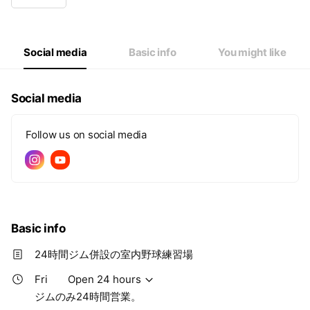
Wed
Open 24 hours
Thu
Open 24 hours
Fri
Open 24 hours
Sat
Open 24 hours
Social media
Basic info
You might like
ジムのみ24時間営業。
Social media
Follow us on social media
Basic info
24時間ジム併設の室内野球練習場
Fri
Open 24 hours
ジムのみ24時間営業。