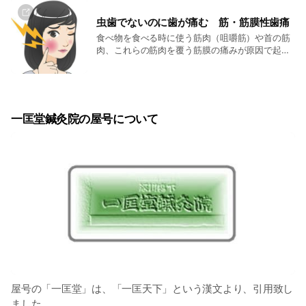
セロトニンが減少することにより生じると言われ
もの、心労により神気を損傷しているものは、倦
き気なども伴います。 ３）鍼灸の施術 ツボを刺
ています。 鍼灸の施術でもセロトニンがふやすこ
怠がおこります。 ＊五労七情とは、 五労 久視
激して不安や抑うつなどうつ症状を軽減させま
虫歯でないのに歯が痛む 筋・筋膜性歯痛
とができます。副作用のない治療として考えられ
傷血 目を使いすぎると血を傷める 影響がある
す。 例）合谷、神門、内関、労宮など 患者さん
食べ物を食べる時に使う筋肉（咀嚼筋）や首の筋
ています。 しかし、鍼灸の施術によるセロトニン
臓器 心 久臥傷気 横になりすぎると気を
の体や心の状態によってツボや刺激量などを決め
肉、これらの筋肉を覆う筋膜の痛みが原因で起こ
の増加は、薬に比べると微量と言われています。
傷める 影響がある臓器 肺 久坐傷肉 座
て施術していきます。
る関連痛です。 このような、痛みの原因から離れ
リスクの少ない治療方法は、薬を服用しながら、
ってばかりいると肌肉を傷める 影響がある臓
た場所が痛むことを関連痛といいます。 鍼灸の施
鍼灸の施術を行っていくことがベストだと思われ
器 脾 久行傷筋 動いてばかりいると筋肉
術は、咀嚼筋や首の筋肉に関するツボを刺激して
ます。鍼灸の治療を薬の代わりと言うのではな
を傷める 影響がある臓器 肝 久立傷骨
関連痛にアプローチしていきます。
く 少ない投与量で副作用が少なく 治療効果が
立ってばかりいると骨を傷める 影響がある臓
上がることが患者さんが、望まれることだと思い
器 腎 七情 精神的な原因（怒、喜、思、悲、
一匡堂鍼灸院の屋号について
ます。
憂、恐、驚） 証としての分類 脾気虚 主症 倦
怠、特に四肢無力、食後のだるさ 随伴症状 食欲
不振、おなかが張る、大便溏薄（固形物のある
便）、自汗（動かなくても出る汗）、息切れ 原
因 脾は、運化を主り、四肢と肌肉を主ってい
る、脾気虚のため運化機能が低下して、気血の生
成がうまく栄養できないためにおこります。 淡湿
による倦怠 主症 倦怠、乏力、動くと息切れがす
る 随伴症状 肥満、下肢の浮腫、寒がり 原因 淡
湿内盛によって脾陽が抑止され、陽気不振になる
と起こる。湿には重濁性があるためと言われてい
ます。 元気不足による倦怠 主症 倦怠、嗜臥
（眠気がある）、児童では発育不良、中年では早
老、または久病後の精神疲労、腰膝のだるさ、無
屋号の「一匡堂」は、「一匡天下」という漢文より、引用致し
力感 随伴症状 記憶力減退、知力減退、眼精疲
ました。