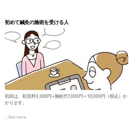
日 医療 コロナ後遺症待たれる解明
気や血といった生命の源となるものを人体に運んでいます。
ツボには、性格があります。怒ったり、悲しんだり、喜んだ
初めて鍼灸の施術を受ける人
り、驚いたり、物思いになったり 人の心に影響します
ツボには、色があります、赤だったり、白だつたり、黒だった
り、青だったり、黄色だったり
色で心や体の異変を教えてくれます、
ツボは、谷だったり、川だったり、洞窟だつたり、山だった
り、泉や湖、海だつたり、人の体を地形のように表現して、気
を貯めてみたり、吸収したり、キレイにしたり、発散してみた
り、創造してみたりします
ツボは、気が多すぎると腫れて来て、気がたりなくなると力な
初回は、初見料3,000円+施術代7,000円＝10,000円（税込）か
くへっこみます。
かります。
ツボには、神様が住む部屋があつたり、門や出入口もありま
病名が同じでも、症状は人によって違います。主訴、現病歴、
...
See more
す。
既往歴、家族歴、生活習慣などをヒアリングすることは、非常
神様が部屋に居なくなったり、門から出入り出来なくなると心
に重要です。本人が気がついていないこともヒアリングによっ