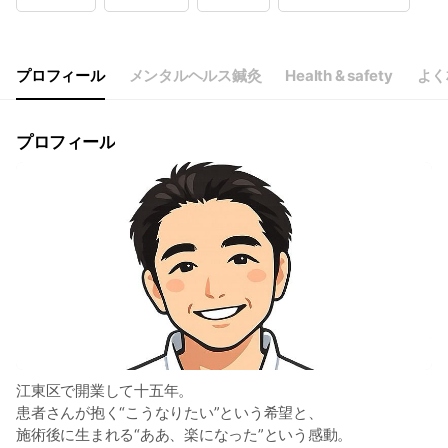
Wed
10:00 - 21:00
Thu
10:00 - 21:00
Fri
10:00 - 21:00
Sat
09:00 - 17:00
プロフィール
メンタルヘルス鍼灸
Health & safety
よく
休診 火曜日 ＊土日・祝日９時～１７時の受付時間です。
プロフィール
江東区で開業して十五年。
患者さんが抱く“こうなりたい”という希望と、
施術後に生まれる“ああ、楽になった”という感動。