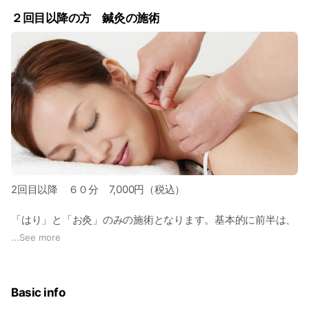
に不調が現れます。
て分かります。
２回目以降の方 鍼灸の施術
鍼灸師は、ツボの性格を理解するため、触れたり、押したり、
初回は、初見料3,000円+施術代6,000円＝9000円（税込）か
撫でてみたり、つねってみたりして状態を確認します。
かります。
そしてはりを刺すのか、お灸をするのかを決めます。
はりの刺激は、強くするのか、弱くするのか、刺してみるの
か、当ててみるのか、回転させるのか、ゆっくり刺すのか、早
く刺すのか、ゆっくり抜くのか、早く抜くのか、瞬時に判断し
ていきます。
お灸は、暖かくなるまで、何壮もすえるのか、一瞬で取るの
か、決めていきます。
2回目以降 ６０分 7,000円（税込）
すると、ツボは、人の心や体に気を巡らせて、体の奥底に眠っ
「はり」と「お灸」のみの施術となります。基本的に前半は、
ていた自然治癒力が湧き出て、
仰向けの状態で、手足のツボを使い体全体の調子を整える施術
...
See more
人の体は活きていきます。
になります。後半は、痛い所に直接施術致します。 施術方法
は、その人の体の調子や症状により変わります。
Basic info