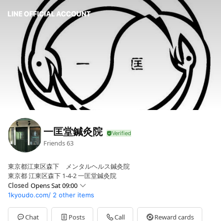
一匡堂鍼灸院
Friends
63
東京都江東区森下 メンタルヘルス鍼灸院
東京都 江東区森下 1-4-2 一匡堂鍼灸院
Closed
Opens Sat 09:00
1kyoudo.com/
2 other items
Sun
09:00 - 17:00
Mon
10:00 - 21:00
Tue
Closed
Chat
Posts
Call
Reward cards