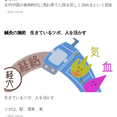
労、盗汗（寝汗） 原因 倦怠、嗜臥（眠気があ
古代中国の春秋時代に荒れ果てた国を匡しく治めるという意味
る）腰膝のだるさ、無力感 ＊元気は腎と関係し
で使われた言葉です。
ており、身体の原動力であり、成長・発育を主っ
...
See more
ている。元気不足になると推動機能が低下して、
匡（ただ）という言葉は、曲がったものを直すという意味もあ
これらの症状が起こります。 記憶力減退、知力減
ります。
退、眼精疲労 元気不足のために脳髄が充足しない
「こころ」と「からだ」を匡（ただ）しく整える場所でありた
とおこる。 ＊元気とは、生命活動の原動力と言わ
鍼灸の施術 生きているツボ、人を活かす
いと思っています。
れる。元気が充実しておれば生命力は旺盛で体質
は強健であり、疾病を生じることは少ない ＊形神
不振による倦怠 主症 情緒不安定または抑鬱、精
神疲労、無気力、情緒変化による突然の脱力感 随
伴症状 不眠、多夢、考えすぎ、疑い深くなる、
胸脇部の脹痛 原因 情緒不安定または抑鬱、精神
不安定、無気力など 形と神の協調と統一は、生
理活動を維持する基礎である。神志不安定とな
り、志意が散乱すると形体も疲弊し無気力となり
ます。 不眠、多夢 考えや気分が煩雑になる
と、神の拠り所がなくなりおこります。 考えす
ぎ、疑い深くなる、胸脇苦満 肝気鬱結により胆
の決断を主る機能が悪くなるとおこります。 ＊形
神 形は肉体、神は精神と言われ、肉体と精神は
生きているツボ、人を活かす
常に同じである。 配穴 関元、気海、足三里、照
海、三陰交、膏肓、中脘、建里 参考文献 鍼灸
ツボは、駅、電車、車。
学 臨床篇 天津中医学院＋学校法人後藤学園
著 東洋学術出版社 朝日新聞 ２０２３年2月1
経絡というネットワークから
...
See more