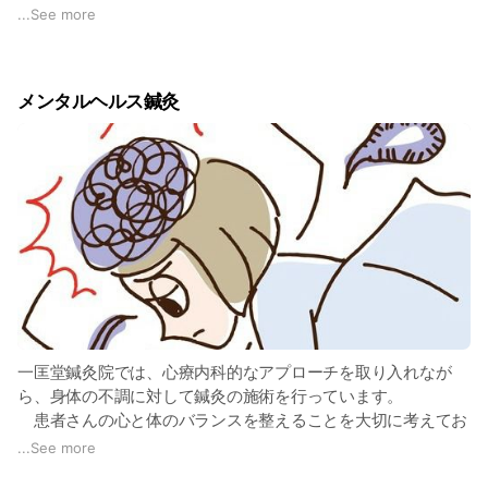
その両方に応え続けるために、技を磨き、心を整え、
...
See more
自然のリズムとともに歩んできました。
これからの一匡堂も、余白のある時間と、
静かに整う治療空間を大切にしながら、
メンタルヘルス鍼灸
患者さんの人生に寄り添う鍼灸を育てていきます。
一匡堂鍼灸院では、心療内科的なアプローチを取り入れなが
ら、身体の不調に対して鍼灸の施術を行っています。
患者さんの心と体のバランスを整えることを大切に考えてお
り、落ち着いた雰囲気の個室で、マンツーマンでの施術を提供
...
See more
しています。