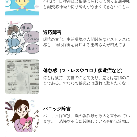
不眠は、自律神経と密接に関わっており交感神経
と副交感神経の切り替えがうまくできないことが
原因です。 アクティブな交換神経は陽、休息など
体を休める副交感神経は陰と中医学では考えま
す。 体の体温で言えば、体の内部の深部体温は陽
で、体の外側の体温、皮膚体温は陰と考えます。
適応障害
昼間の活動時には深部体温が上がり、夜間就寝時
環境の変化、生活環境や人間関係などストレスに
には徐々に深部体温は下がり、皮膚体温が上がる
感じ、適応障害を発症する患者さんが増えてきま
ことにより就寝できるようになります。 鍼灸の施
す。 適応障害とは、ある特定の状況や出来事
術では、陰陽のバランスを整える施術をしていき
（結婚、離婚、就職、人づきあいなど）に負担を
ます。
感じ、うまく状況に適応できずに行動や心境に支
障が出る病気です。 発症は 通常生活の変化や
倦怠感（ストレスやコロナ後遺症など）
ストレス性の出来事が生じて１ヵ月以内であり、
倦とは疲労、労倦のことであり、怠とは怠惰のこ
ストレス が終結して６ヵ月以上症状が持続するこ
とである。すなわち倦怠とは疲れて動きたくなく
とはないとされています。 ただ、慢性的にストレ
なる自覚症状のことを言います。 全身の無力感、
スが続き、環境の変化に耐えられなくなり、生活
局所のだるさ、両足の無力感、恍惚、思考力低
に支障が出ると病気の範疇に入ると言われていま
下、立つとふらふらする、手足のふるえなど、い
す。 適応障害の対処方法 １）カウンセリング カ
ろいろな現れ方があります。 多くは、気虚、脾
ウンセリングなどでストレスの原因を分析し。
パニック障害
虚、腎虚、湿因、五労、七情などに分類されま
「力まず（リラックスする）、さげず、（逃げな
パニック障害は、脳の誤作動が原因と言われてい
す。 病因病機 病後や産後で気血が回復していな
い）、妄想せず（考えすぎない）」ことに心掛
ます。 恐怖や不安に関係している神経伝達物質
いもの、＊五労七情により精気を損傷しているも
け、ストレス耐性、適正を高めることです。 ２）
「ノルアドレナリン」と興奮を抑える神経伝達物
の、房事過多により元気が消耗しているもの、飲
薬物療法 不安や抑うつが強いときは、抗うつ薬や
質「セロトニン」とのバランスが崩れてしまい、
食不節により脾胃虚弱になり淡湿が内盛している
抗不安薬を用いますが、副作用頭痛やめまい、吐