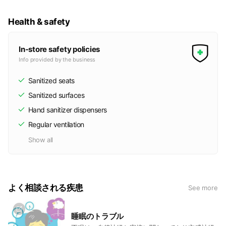
患者さんに対して誠実な対応をしています。施術中は患者さ
Health & safety
んの声をしっかり聞き取りながら、細やかな気配りを行ってい
ます。また、治療に必要な情報や施術内容については、わかり
やすく丁寧に説明することで、患者さんの不安を感じることを
In-store safety policies
大切にしています。
Info provided by the business
Sanitized seats
Sanitized surfaces
Hand sanitizer dispensers
Regular ventilation
Show all
よく相談される疾患
See more
睡眠のトラブル