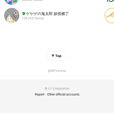
ゲゲゲの鬼太郎 妖怪横丁
129,253 friends
Top
@667zwwse
© LY Corporation
Report
Other official accounts