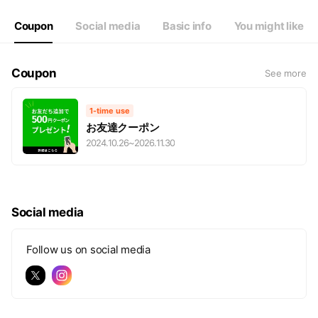
Coupon
Social media
Basic info
You might like
Coupon
See more
1-time use
お友達クーポン
2024.10.26
~
2026.11.30
Social media
Follow us on social media