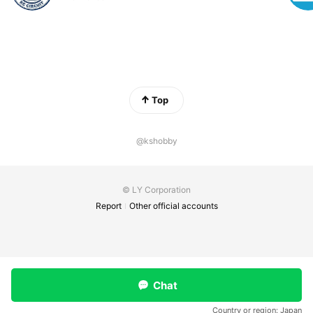
Top
@kshobby
© LY Corporation
Report
Other official accounts
Chat
Country or region:
Japan