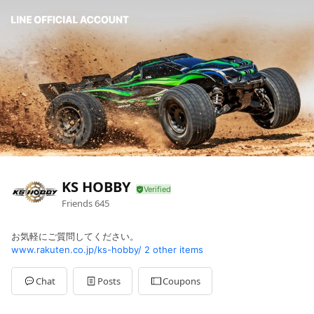
KS HOBBY
Friends
645
お気軽にご質問してください。
www.rakuten.co.jp/ks-hobby/
2 other items
Chat
Posts
Coupons