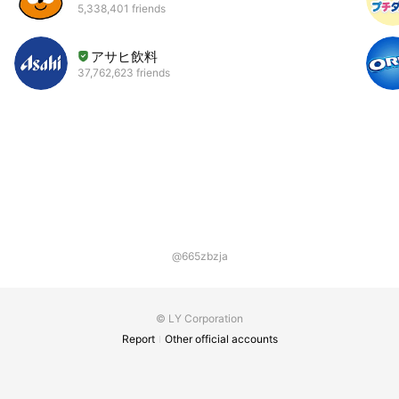
5,338,401 friends
アサヒ飲料
37,762,623 friends
@665zbzja
© LY Corporation
Report
Other official accounts