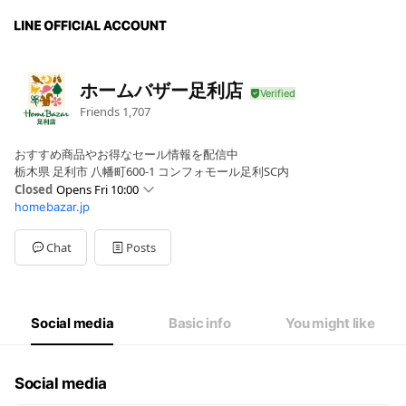
ホームバザー足利店
Friends
1,707
おすすめ商品やお得なセール情報を配信中
栃木県 足利市 八幡町600-1 コンフォモール足利SC内
Closed
Opens Fri 10:00
homebazar.jp
Mon
10:00 - 20:00
Tue
10:00 - 20:00
Wed
10:00 - 20:00
Chat
Posts
Thu
10:00 - 20:00
Fri
10:00 - 20:00
Sat
10:00 - 20:00
Sun
10:00 - 20:00
Social media
Basic info
You might like
元旦のみ休業
Social media