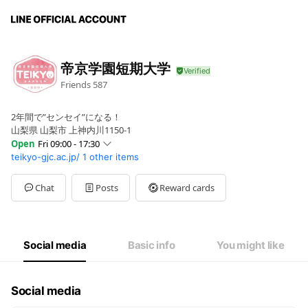
帝京学園短期大学
Friends
587
2年間で”センセイ”になる！
山梨県 山梨市 上神内川1150-1
Open
Fri 09:00 - 17:30
teikyo-gjc.ac.jp/
1 other items
Sun
Closed
Mon
09:00 - 17:30
Tue
09:00 - 17:30
Chat
Posts
Reward cards
Wed
09:00 - 17:30
Thu
09:00 - 17:30
Fri
09:00 - 17:30
Sat
Closed
Social media
Basic info
You might like
※祝日は休業
Social media