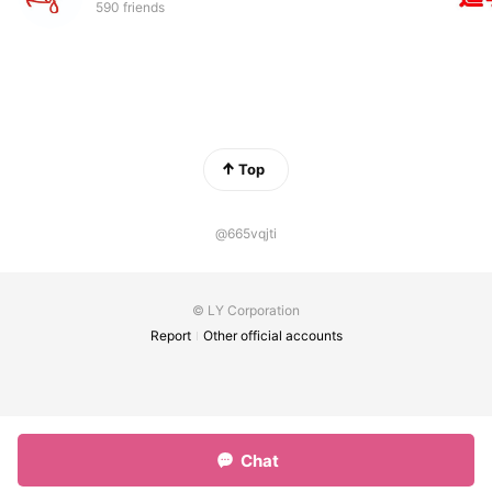
590 friends
Top
@665vqjti
© LY Corporation
Report
Other official accounts
Chat