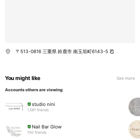
〒513-0816 三重県 鈴鹿市 南玉垣町6143-5
You might like
See more
Accounts others are viewing
studio nini
1,581 friends
Nail Bar Glow
150 friends