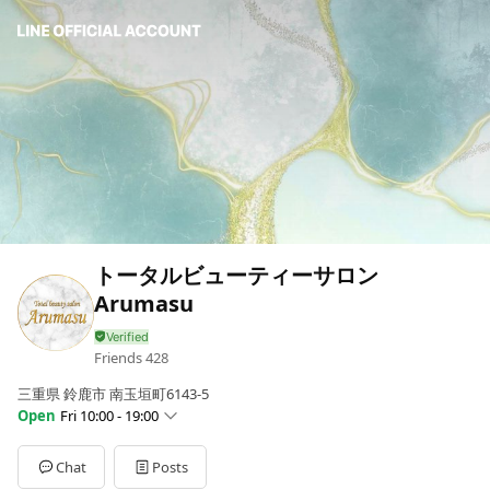
トータルビューティーサロン
Arumasu
Friends
428
三重県 鈴鹿市 南玉垣町6143-5
Open
Fri 10:00 - 19:00
Sun
Closed
Mon
10:00 - 19:00
Chat
Posts
Tue
10:00 - 19:00