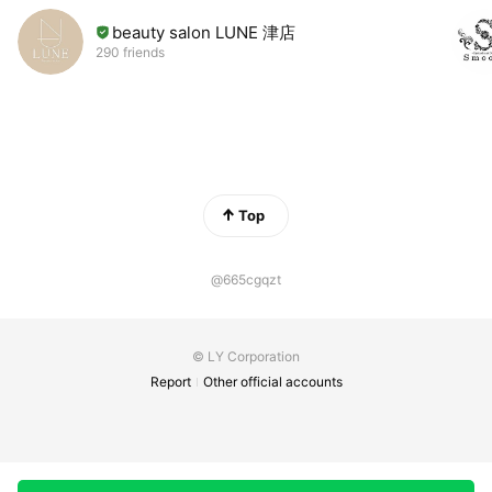
beauty salon LUNE 津店
290 friends
Top
@665cgqzt
© LY Corporation
Report
Other official accounts