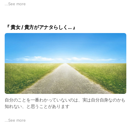
ka-na-meは、多くの現代人が抱えている心と身体の不調に対
...
See more
し、チネイザン(氣内臓セラピー)を通じて内臓に蓄積されたネ
ガティブな情動を開放し、あわせて手技療法を用いて身体バラ
ンスの調整を行い、それら両面から自律神経の乱れを整え、強
『 貴女 / 貴方がアナタらしく… 』
く健康な身体と澄んだ気持ち、開かれた心、そして清浄な精神
をもって毎日の生活が送れるようサポートします。
ka-na-meは、あなたがアナタ自身を大切に思い、アナタらし
くエネルギッシュに生きて行くためのプラクティショナーとし
て、永く必要な存在でありたいと願っています。
自分のことを一番わかっていないのは、実は自分自身なのかも
知れない、と思うことがあります
生まれ育ってきた環境で、『人間関係』 ・ 『常識』 ・ 『社会
...
See more
通念』といったものに、無理に自分を合わせ込んで、“自分ら