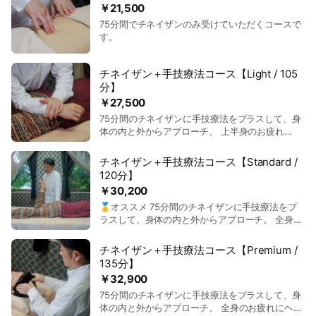
￥21,500
その間、何度も挫折しかけた事があった一方で、大きなミッシ
75分間でチネイザンのみ受けていただくコースで
ョンを担うことも度々あり、満足感を得られたものでしたが、
す。
ある時から『具体的に誰かの役に立っている』という実感が得
られないことに侘しさのようなものも感じていました。
チネイザン＋手技療法コース【Light / 105
分】
そこで、誰かが喜んでいる様子を直に感じられる仕事が無い
￥27,500
か…と探していたところで行き着いたのがリラクゼーションや
ヒーリングの世界でした。そして、その過程で“チネイザン”の
75分間のチネイザンに手技療法をプラスして、身
体の内と外からアプローチ。 上半身のお疲れ
存在を知り、あらゆる臓器にアプローチすることで、それぞれ
に…… チネイザンの前に手技療法(30分間)で上半
の臓器に宿るさまざまな感情の開放し、奥底に眠るエネルギー
身(うつ伏せ)をほぐします。
チネイザン＋手技療法コース【Standard /
を引き出す手助けをするというユニークなメソッドに強い関心
120分】
を覚え、日本チネイザン協会の門を叩くことになります。
￥30,200
🥇オススメ 75分間のチネイザンに手技療法をプ
現代人の多くは、多かれ少なかれ何某かのストレスに晒されな
ラスして、身体の内と外からアプローチ。 全身の
がら日々を過ごしていると思います。そうしたストレスを、自
お疲れに…… チネイザンの前に手技療法(45分間)
力で跳ね除けたり、上手く回避しながら生きていける人がいる
で全身(うつ伏せ&仰向け)をほぐします。
チネイザン＋手技療法コース【Premium /
一方で、回避できずに真正面から受け止め、消化できずに抱え
135分】
込んでしまっている人も多いと思います。そうした人たちの一
￥32,900
部は、心療内科のような病院に通うことになる場合があると思
75分間のチネイザンに手技療法をプラスして、身
いますが、休息を助言されたり、薬を処方されたりすることは
体の内と外からアプローチ。 全身のお疲れにヘッ