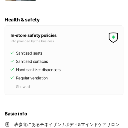
あっても、根本的な解決方法を示してもらえないということを
ドケアをプラス…… チネイザンの前に手技療法
(60分間)で全身(うつ伏せ&仰向け)をほぐし、ヘッ
耳にすることがありますし、身体の不調で病院に通っても、い
ドケアも行います。
ま一つ良くなった実感が得られないということも多々あるよう
Health & safety
です。
また、心身に不調は無いものの、どこか現状に満足していな
い、何か変化を求めている、でも一歩を踏み出すことが出来な
In-store safety policies
い、という方も少なからずおられるようです。
Info provided by the business
チネイザンを体験すると、心身の底から生命力が湧き出てくる
Sanitized seats
のを感じ、その人に必要な思いがけない変化や発見がありま
Sanitized surfaces
す。チネイザンは、本来の自分、新しい自分に出会えるヒーリ
Hand sanitizer dispensers
ングメソッドです。
Regular ventilation
チネイザンのプラクティショナーとして、チネイザンを必要と
Show all
する方に寄り添うことができたらなぁ、と思います。
チネイザンを通じて、自分を見つめ直し、自分らしさを発見
し、エネルギッシュに生きて行くきっかけにして頂ければと思
います。
Basic info
=======================
表参道にあるチネイザン / ボディ&マインドケアサロン