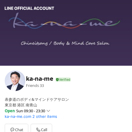
ka-na-me
Friends
33
表参道のボディ&マインドケアサロン
東京都 港区 南青山
Open
Sun 09:30 - 23:30
ka-na-me.com
2 other items
Sun
09:30 - 23:30
Mon
09:30 - 23:30
Tue
09:30 - 23:30
Chat
Call