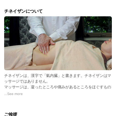
しさ”を損ねていることがあるような気がします
チネイザンについて
自分らしくイキイキと暮らしてみたいと思いませんか
チネイザンにはさまざまな効能がありますが、臓器にアプロー
チすることによって人の意識の大部分を占める普段は認識でき
ない潜在意識への扉を開き、ほんの一部の認識できる顕在意識
を広げることができるというのもそのひとつです
そのことが、考え方の選択肢を広げたり、行動パターンに変化
が現れたりすることがあれば、自分らしく生きることへの大き
な前進と言えるでしょう
慢性的にストレスを感じている方、胸の詰まりを感じる方、心
と身体のバランスを失っている方、何かに行き詰まりを感じて
チネイザンは、漢字で「氣内臓」と書きます。チネイザンはマ
いる方、自身に覇気を感じられない方、新しい挑戦に踏み切れ
ッサージではありません。
ない方・・・
マッサージは、凝ったところや痛みがあるところをほぐすもの
ですが、凝ったり痛かったりするには理由があるはずです。そ
...
See more
チネイザンを通して、みなさんの“アナタらしさ”を見つけるお
の理由を無視してほぐしたり、動かしたりすることは良いはず
手伝いをしたいと思います
がありません。もっと深く、慎重に、お腹と同調しながら向き
この世に生を受け、本人の意思に関わらず働き続けている自分
合うのがチネイザンです。
ご挨拶
の臓器に、少しでも感謝する時間にするだけでも良いと思いま
チネイザンは、古代中国のタオ(三教のひとつと言われる道教