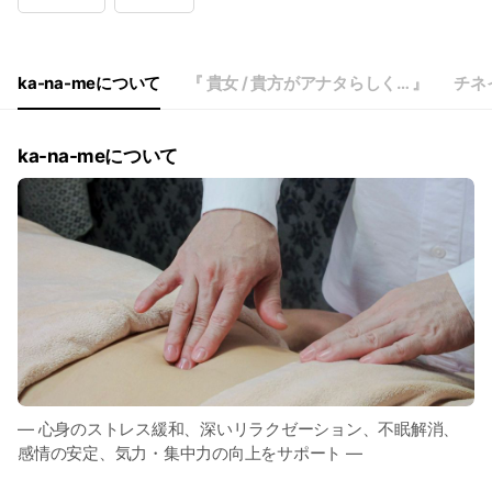
Wed
09:30 - 23:30
Thu
09:30 - 23:30
Fri
09:30 - 23:30
Sat
09:00 - 23:30
ka-na-meについて
『 貴女 / 貴方がアナタらしく… 』
チネ
現在不定休。営業日時はHP内ご予約フォームでご確認頂けます。
ka-na-meについて
― 心身のストレス緩和、深いリラクゼーション、不眠解消、
感情の安定、気力・集中力の向上をサポート ―