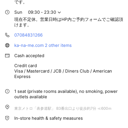
です。
・チネイザン・プラクティショナー（日本チネイザン協会）
・高度認定整体師（日本整体セラピスト認定協会）
Sun
09:30 - 23:30
・トリガーポイントマスター（日本整体セラピスト認定協会）
現在不定休。営業日時はHP内ご予約フォームでご確認頂
・頭蓋・内臓整体師（日本整体セラピスト認定協会）
けます。
・タイ古式マッサージ スタンダード Level 1&2 修了（タイ国
07084831266
文部省・厚生省認定校）
・トークセンマッサージ 基礎コース修了（タイ国文部省・厚
ka-na-me.com
2 other items
生省認定校）
Cash accepted
・アロマテラピーアドバイザー（日本アロマ環境協会）
・アクセスコンシャスネス バーズ（Access Bars®）プラク
Credit card
ティショナー
Visa / Mastercard / JCB / Diners Club / American
Express
1 seat (private rooms available), no smoking, power
outlets available
東京メトロ「表参道駅」 B3番出口より徒歩約7分 ≪600ｍ
In-store health & safety measures