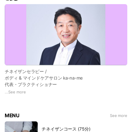
す
の中心概念のこと)に伝わる気功療法が起源と言われていま
す。内臓と感情を総合的に扱う優れた民間療法をタオの世界的
ものの見方や行動が変わり、生き生きとしている自分を実感で
権威である謝明徳(マンタック・チア)老師が、大内雅弘氏を始
きるはずです
めとする当時のアシスタントたちと、現代医学・生理学・心理
学などと融合し系統的にまとめ上げたものです。古くから伝わ
る生きる智慧を、現代に活かせるように進化させた心と身体、
魂のための療法。
チネイザンは、ふれあいが希薄になった現代にこそ、多くに
人々から求められる施術です。
チネイザンセラピー /
ボディ & マインドケアサロン ka-na-me
代表・プラクティショナー
大場 寿彦（おおば としひこ）
...
See more
1965年生まれ
私は、昭和から平成に変わる年の前年に社会人になり、その
MENU
See more
後、何度か転職を重ね、３０年以上の歳月をビジネスマンとし
て過ごしてきました。
チネイザンコース (75分)