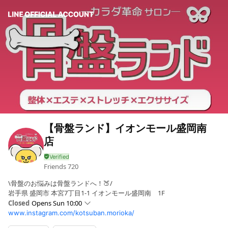
【骨盤ランド】イオンモール盛岡南
店
Friends
720
\骨盤のお悩みは骨盤ランドへ！🍑/
岩手県 盛岡市 本宮7丁目1-1 イオンモール盛岡南 1F
Closed
Opens Sun 10:00
www.instagram.com/kotsuban.morioka/
Sun
10:00 - 21:00
Mon
10:00 - 21:00