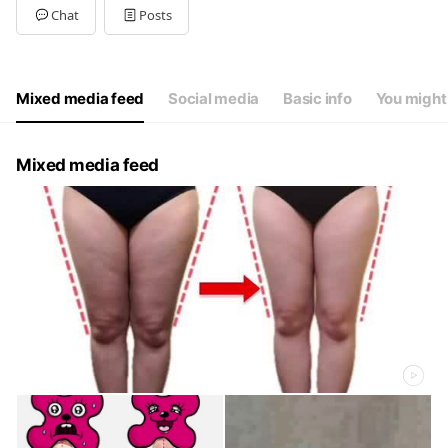
Tue
10:00 - 21:00
Chat
Posts
Wed
10:00 - 21:00
Thu
10:00 - 21:00
Fri
10:00 - 21:00
Sat
10:00 - 21:00
Mixed media feed
Social media
Basic info
You might 
年末年始
Mixed media feed