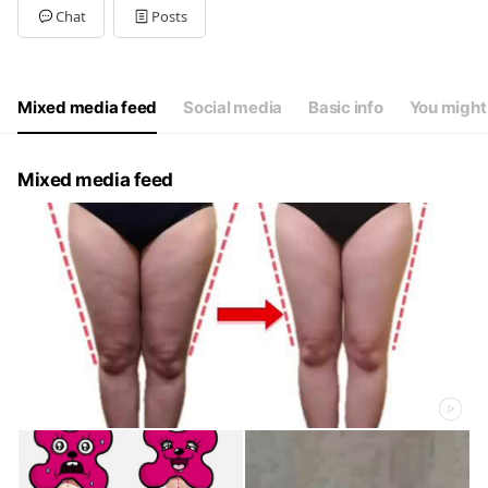
Tue
10:00 - 21:00
Chat
Posts
Wed
10:00 - 21:00
Thu
10:00 - 21:00
Fri
10:00 - 21:00
Sat
10:00 - 21:00
Mixed media feed
Social media
Basic info
You might 
年末年始
Mixed media feed