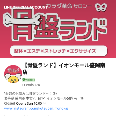
【骨盤ランド】イオンモール盛岡南
店
Friends
720
\骨盤のお悩みは骨盤ランドへ！🍑/
岩手県 盛岡市 本宮7丁目1-1 イオンモール盛岡南 1F
Closed
Opens Sun 10:00
www.instagram.com/kotsuban.morioka/
Sun
10:00 - 21:00
Mon
10:00 - 21:00