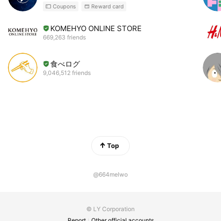
Coupons
Reward card
KOMEHYO ONLINE STORE
669,263 friends
食べログ
9,046,512 friends
Top
@664melwo
© LY Corporation
Report
Other official accounts