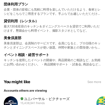
団体利用プラン
企業・団体の皆様にも気軽に料理を楽しんでいただけるよう、食材とレ
シピをこちらでご用意するプランです。手ぶらでお越しいただくだけ
で、「みんなでつくる」というコミュニティキッチンの醍醐味が堪能い
貸切利用（レンタル）
ただけます。
最大130名収容のキッチン＆ダイニングスペースを貸切でご利用いただ
けます。懇親会から料理イベント、撮影スタジオとしてなど。
美食倶楽部
美食倶楽部は、会員制のサービスです。会員になると、プロ仕様のキッ
チンとダイニングスペースが使い放題。仲間や家族との普段使いから、
ちょっとしたイベントやパーティにも。会員の皆さんでDAIDOKOROを
イベント相談・経営サポート
シェア（相席）します。
キッチンを使用したイベントの開催や、商品開発のご相談など、お気軽
にお問い合わせください。 ・商品開発サポート ・試食会, 商談会などの
開催 ・ファンマーケティング企画 ・勉強会, 料理教室など各種イベント
の開催サポート
You might like
See more
Accounts others are viewing
ユニバーサル・ピクチャーズ
15,438,941 friends