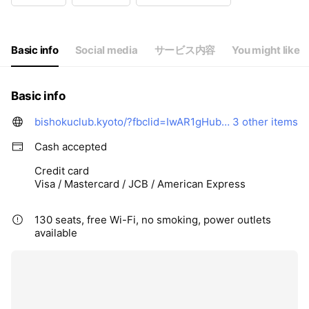
Basic info
Social media
サービス内容
You might like
Basic info
bishokuclub.kyoto/?fbclid=IwAR1gHubjd1QV73N5h07rcMKhN5x7QbUETyijeuGIGnPPy9C2OEJ_gvLael4
3 other items
Cash accepted
Credit card
Visa / Mastercard / JCB / American Express
130 seats, free Wi-Fi, no smoking, power outlets
available