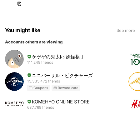
You might like
See more
Accounts others are viewing
ゲゲゲの鬼太郎 妖怪横丁
111,249 friends
ユニバーサル・ピクチャーズ
15,335,472 friends
Coupons
Reward card
KOMEHYO ONLINE STORE
637,769 friends