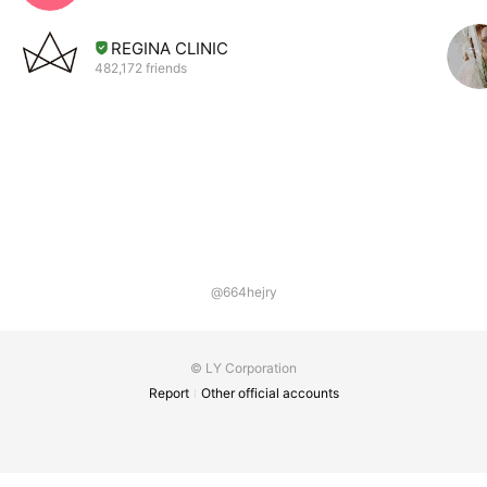
REGINA CLINIC
482,172 friends
@664hejry
© LY Corporation
Report
Other official accounts