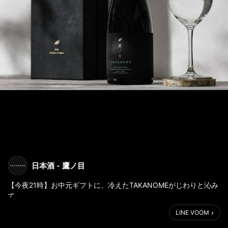
日本酒 - 鷹ノ目
【今夜21時】お中元ギフトに、冷えたTAKANOMEがじわりと沁み
て
＿＿＿＿＿＿＿＿＿＿＿＿
LINE VOOM
こんばんは。