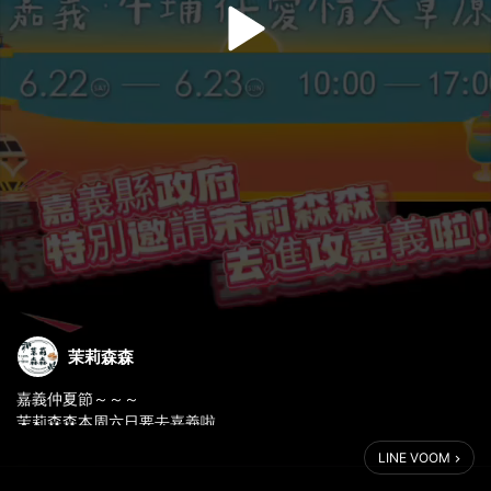
茉莉森森
嘉義仲夏節～～～
茉莉森森本周六日要去嘉義啦
113年6/22～23
LINE VOOM
早上10：00-下午18：00