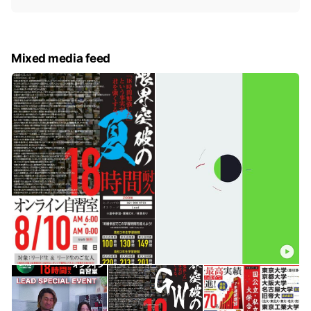
i
c
e
Mixed media feed