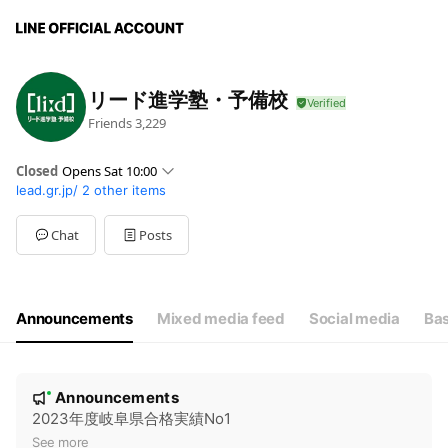
リード進学塾・予備校
Friends
3,229
Closed
Opens Sat 10:00
lead.gr.jp/
2 other items
Sun
10:00 - 18:00
Mon
10:00 - 22:30
Tue
10:00 - 22:30
Chat
Posts
Wed
10:00 - 22:30
Thu
10:00 - 22:30
Fri
10:00 - 22:30
Sat
10:00 - 22:30
Announcements
Mixed media feed
Social media
Bas
19時以降は各校舎にお問い合わせください。
N
Announcements
New
o
2023年度岐阜県合格実績No1
t
See more