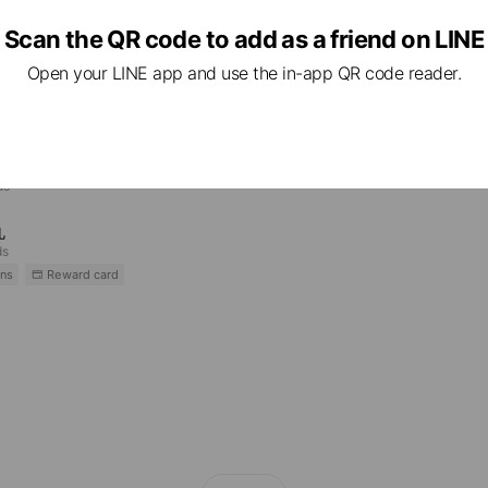
Scan the QR code to add as a friend on LINE
e viewing
Open your LINE app and use the in-app QR code reader.
い丸
nds
丸
ds
丸
ds
ns
Reward card