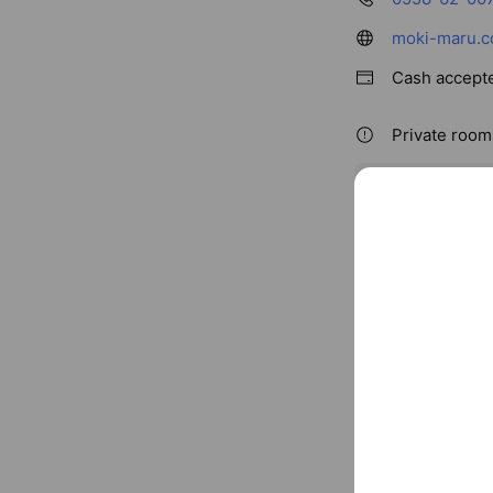
moki-maru.c
Cash accept
Private rooms
〒415-015
You might like