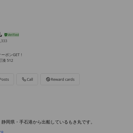
丸
,333
ーポンGET！
湊 512
Posts
Call
Reward cards
対応！静岡県・手石港から出船しているもき丸です。
78