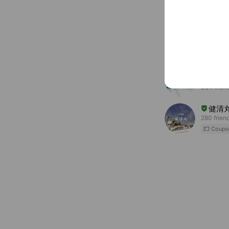
Accounts others ar
かね
1,121 frie
隠徳
384 frien
健清
280 frien
Coupo