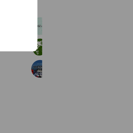
ことぶき丸
1,185 friends
Coupons
Reward card
遊漁船 チャーターボートBASE
1,247 friends
新勝丸
404 friends