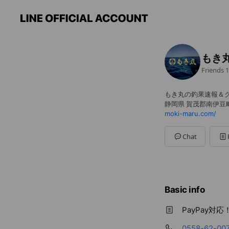
もき
Friends
1
もき丸の釣果速報＆ク
静岡県 賀茂郡南伊豆町
moki-maru.com/
Chat
Basic info
PayPay
0558-62-00