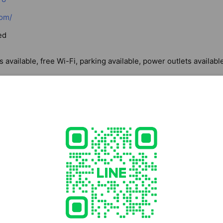
om/
ed
 available, free Wi-Fi, parking available, power outlets availabl
2 静岡県 賀茂郡南伊豆町湊 512