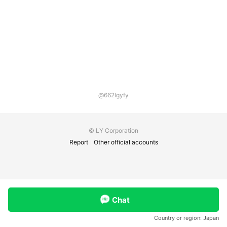
@662lgyfy
© LY Corporation
Report
Other official accounts
Chat
Country or region:
Japan