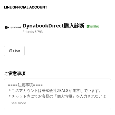
DynabookDirect購入診断
Friends
5,793
Chat
ご留意事項
====注意事項====
＊このアカウントは株式会社ZEALSが運営しています。
＊チャット内にてお客様の「個人情報」を入力されないよ
うにお願いいたします。
...
See more
＊AIが生成した情報を含むため、不正確な内容を含む可能
性があることをご了承ください。