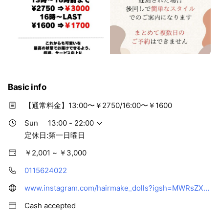
Basic info
【通常料金】13:00〜￥2750/16:00〜￥1600
Sun
13:00 - 22:00
定休日:第一日曜日
￥2,001 ~ ￥3,000
0115624022
www.instagram.com/hairmake_dolls?igsh=MWRsZXF2YXkyYmp2Zg%3D%3D&utm_source=qr
Cash accepted