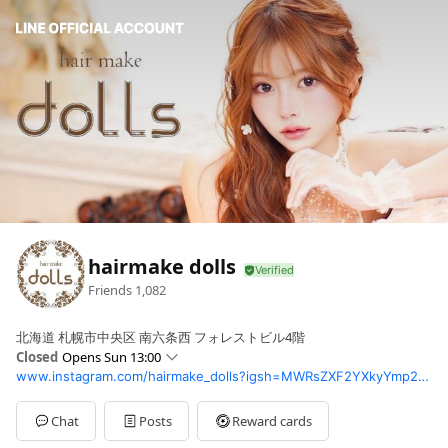
hairmake dolls
Friends
1,082
北海道 札幌市中央区 南六条西 フォレストビル4階
Closed
Opens Sun 13:00
www.instagram.com/hairmake_dolls?igsh=MWRsZXF2YXkyYmp2Zg%3D%3D&utm_source=qr
Sun
13:00 - 22:00
Mon
13:00 - 22:00
Tue
13:00 - 22:00
Chat
Posts
Reward cards
Wed
13:00 - 22:00