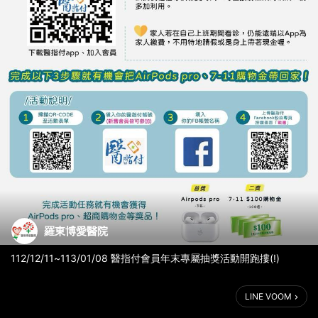
羅東博愛醫院
112/12/11~113/01/08 醫指付會員年末專屬抽獎活動開跑摟(!)
羅東博愛醫院【門診】與【住院】等就醫費用皆可以透過醫指付
LINE VOOM
App付費，手機付費免碰紙鈔，免去批價櫃檯等候繳費時間，可直
接前往藥局領藥，請多加利用。