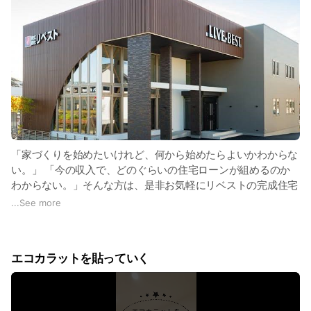
「家づくりを始めたいけれど、何から始めたらよいかわからな
い。」 「今の収入で、どのぐらいの住宅ローンが組めるのか
わからない。」そんな方は、是非お気軽にリベストの完成住宅
見学会にお越し下さい。
...
See more
住宅展示場の綺麗に着飾った豪華なモデルハウスを見学するこ
とから家づくりをスタートされる方も多いのですが、当社では
エコカラットを貼っていく
実際にお客様がお住まいになる普段着の完成住宅の方が、これ
から家づくりをお考えの方には参考になると考えています。
そこで当社では、完成した住宅をお披露目する「完成住宅見学