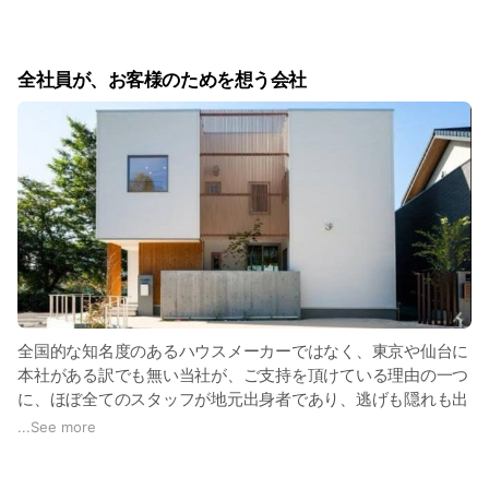
にランキングされるなど、高いご支持をいただいております。
全社員が、お客様のためを想う会社
全国的な知名度のあるハウスメーカーではなく、東京や仙台に
本社がある訳でも無い当社が、ご支持を頂けている理由の一つ
に、ほぼ全てのスタッフが地元出身者であり、逃げも隠れも出
来ない地域に密着した地元企業であることがあります。
...
See more
世の中には、とても多くのハウスメーカーや工務店があり、