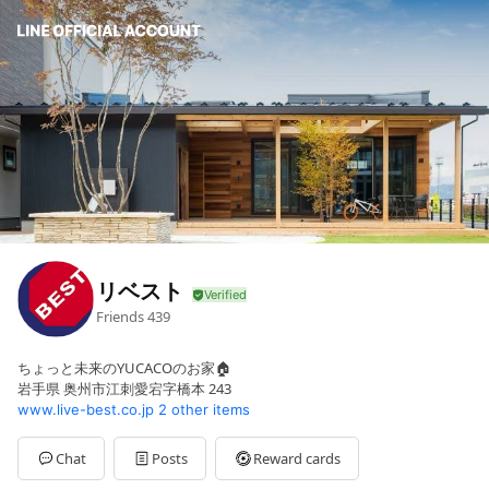
リベスト
Friends
439
ちょっと未来のYUCACOのお家🏠
岩手県 奥州市江刺愛宕字橋本 243
www.live-best.co.jp
2 other items
Chat
Posts
Reward cards