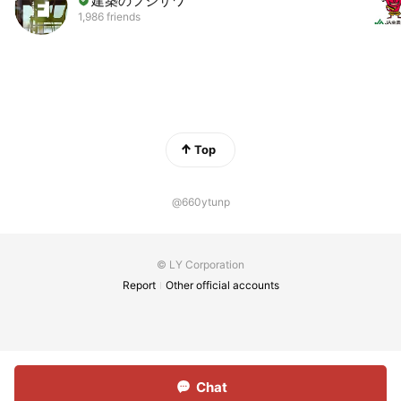
建築のフジサワ
1,986 friends
Top
@660ytunp
© LY Corporation
Report
Other official accounts
Chat