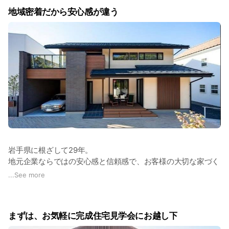
様々な住宅を建築しています。当社のつくる住宅も、デザイン
地域密着だから安心感が違う
性や間取りの設計・提案力に高いご評価を頂いていますが、何
よりも当社が自信を持っているのは、社員の “お客様を想う気
持ち” です。
家づくりには、営業スタッフだけでなく、設計士、ＣＡＤオペ
レーター、工事の現場監督、実際に施工を行う大工など、非常
に多くのスタッフが関わりますが、地元出身者のスタッフ一人
一人が、お客様のためを第一に想い、行動出来ているからこ
そ、満足度の高い家づくりが実現しているのです。もちろん、
こうした考えの会社ですから、しつこい営業は一切致しません
のでご安心下さい。
岩手県に根ざして29年。
地元企業ならではの安心感と信頼感で、お客様の大切な家づく
りのお手伝いをしています。
...
See more
また、全国区のハウスメーカーではありませんので、お客様の
担当になったスタッフが転勤することなく、末永くお付き合い
まずは、お気軽に完成住宅見学会にお越し下
することができます。