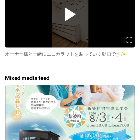
会」を、毎月定期的に開催しています。「完成住宅見学会」と
は、当社でご建築頂いた新築住宅を、お施主様のご厚意により
v
i
お引越前に貸して頂き公開するものです。
d
e
当日は、非常に多くのお客様がご来場され、お客様もスタッフ
o
も和気藹々としたアットホームな雰囲気でご覧頂くことができ
ますので、ぜひお気軽にお立ち寄り下さい。
オーナー様と一緒にエコカラットを貼っていく動画です✨
皆様のお越しを、スタッフ一同お待ちしております。
株式会社リベスト スタッフ一同
Mixed media feed