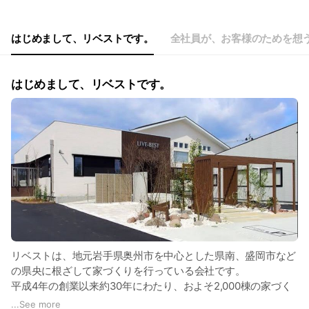
はじめまして、リベストです。
全社員が、お客様のためを想
はじめまして、リベストです。
リベストは、地元岩手県奥州市を中心とした県南、盛岡市など
の県央に根ざして家づくりを行っている会社です。
平成4年の創業以来約30年にわたり、およそ2,000棟の家づく
りを行っており、岩手県における注文住宅着工数では常に上位
...
See more