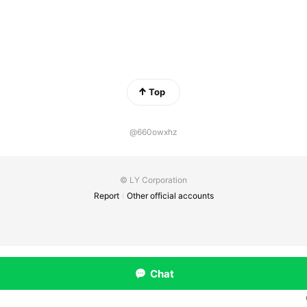
Top
@660owxhz
© LY Corporation
Report
Other official accounts
Chat