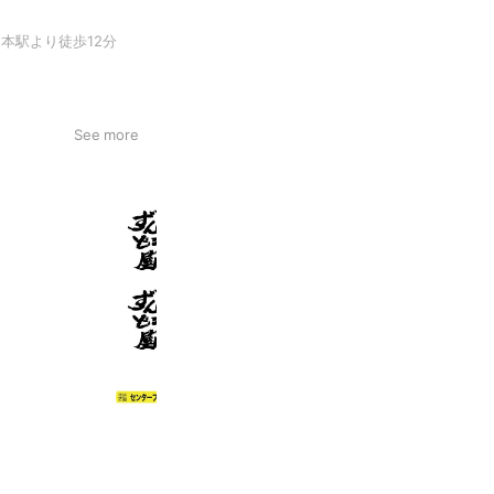
岡本駅より徒歩12分
See more
ラー麺ずんどう屋西宮大島店
744 friends
ラー麺ずんどう屋神戸須磨店
1,747 friends
センタープラザ拉麺
409 friends