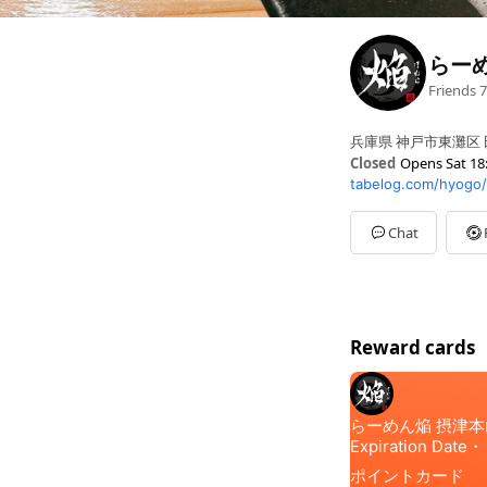
らー
Friends
7
兵庫県 神戸市東灘区 田中
Closed
Opens Sat 18
tabelog.com/hyogo
Sun
11:00 - 14:30,18:0
Mon
Closed
Tue
11:00 - 14:30,18:00
Chat
Wed
11:00 - 14:30,18:0
Thu
11:00 - 14:30,18:0
Fri
11:00 - 14:30,18:00 
Sat
11:00 - 14:30,18:0
Reward cards