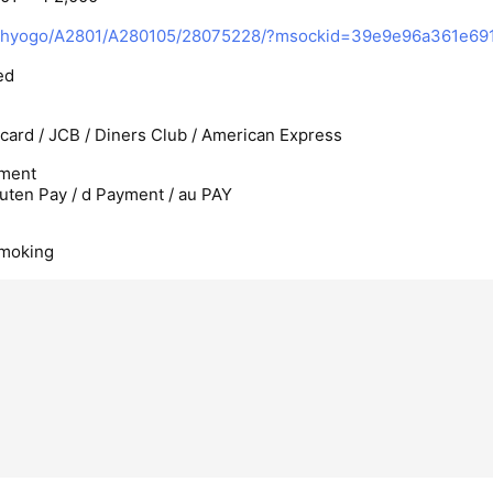
ed
rcard / JCB / Diners Club / American Express
ment
uten Pay / d Payment / au PAY
smoking