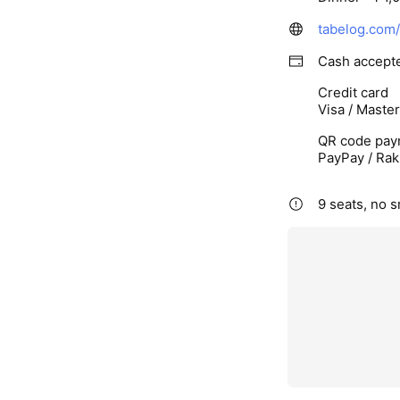
Cash accept
Credit card
Visa / Maste
QR code pay
PayPay / Rak
9 seats, no 