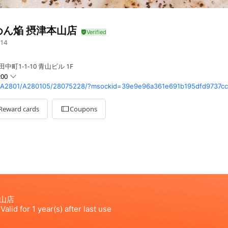
めん焔 摂津本山店
14
町1-1-10 青山ビル 1F
:00
/A2801/A280105/28075228/?msockid=39e9e96a361e691b195dfd9737c
0 - 23:00
 - 23:00
Reward cards
Coupons
0 - 23:00
0 - 23:00
- 23:00
0 - 23:00