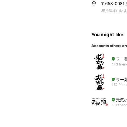
〒658-008
JR摂津本山駅よ
You might like
Accounts others ar
ラー
443 frien
ラー
452 frien
元気
567 frien