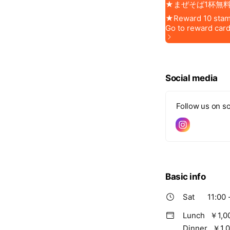
Social media
Follow us on so
Basic info
Sat
11:00 
Lunch
￥1,0
Dinner
￥1,0