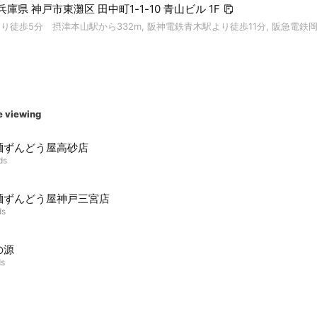
1 兵庫県 神戸市東灘区 田中町1-1-10 青山ビル 1F
り徒歩5分 摂津本山駅から332m, 阪神電鉄青木駅より徒歩11分, 阪急電鉄
e viewing
麺ずんどう屋高砂店
ds
麺ずんどう屋神戸三宮店
ds
の源
ds