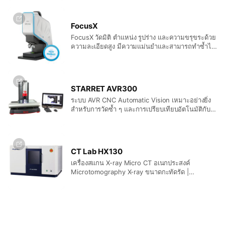
มาตรฐานใหม่ด้านความยืดหยุ่น ความเร็ว และ
คุณภาพการตรวจจับ ทำให้เป็นตัวเลือกที่ดีที่สุดสำหรับ
งานวัดและวิเคราะห์ 3D หลากหลายอุตสาหกรรม
FocusX
สำหรับชิ้นงานขนาดสูงสุด Ø500 มม. x 700 มม.
FocusX วัดมิติ ตำแหน่ง รูปร่าง และความขรุขระด้วย
และน้ำหนัก 75 กก. เครื่องสแกนท่อคู่ Dual|tube ที่มี
ความละเอียดสูง มีความแม่นยำและสามารถทำซ้ำได้
ท่อ X-ray Microfocus 300kV และตัวเลือกท่อ
สูงด้วยเซนเซอร์ทางแสงเพียงตัวเดียว จากพื้นผิว
Nanofocus 180kV มอบแนวคิดตัวควบคุมที่พัฒนา
สะท้อนแสงสูงไปจนถึง flanks ชันและรูปร่างซับซ้อน
ขึ้นและการปรับระยะทางโฟกัส-ตัวตรวจจับ (FDD)
การใช้งานของ FocusX ไม่จำกัด รัศมีเล็ก มุมแหลม
แบบมอเตอร์ให้ความแม่นยำสูงสุดด้วยความเร็วที่ไม่
และความคลาดเคลื่อนที่เข้มงวดไม่ใช่อุปสรรค แม้ใน
เคยมีมาก่อน – ช่วยให้คุณเพิ่มประสิทธิภาพผลการ
STARRET AVR300
ปริมาณสูง การใช้งาน FocusX ง่ายและมี
วิจัยในห้องปฏิบัติการและกระบวนการคุณภาพการ
ระบบ AVR CNC Automatic Vision เหมาะอย่างยิ่ง
ประสิทธิภาพ: เพียงคลิกเดียว ผู้ใช้สามารถรับการวัด
ผลิตเพื่อตอบสนองความต้องการที่เพิ่มขึ้นทั้งปัจจุบัน
สำหรับการวัดซ้ำ ๆ และการเปรียบเทียบอัตโนมัติกับ
ความขรุขระตามมาตรฐาน ISO ได้อย่างรวดเร็วและ
และอนาคต ด้วยเครื่องสแกน CT นี้ คุณสามารถมอง
ไฟล์ CAD ระบบนี้มาพร้อมเลนส์ telecentric หรือ
ง่ายดาย – ไม่ต้องมีความรู้เชี่ยวชาญ คุณต้องการ
เห็นรายละเอียดเล็กที่สุด <1 µm ด้วย Microfocus
zoom เฉพาะที่สามารถสลับได้ สำหรับความละเอียด
ความละเอียดสูง ความแม่นยำ และความถูกต้องของ
หรือ <200 นาโนเมตร ด้วยท่อ X-ray Nanofocus
ระดับไมครอนและการวัด Field-of-View (FOV)
รูปทรง แต่ไม่มีเวลารอใช่ไหม? FocusX ให้จุดวัด
อย่างแม่นยำ โดย AVR200 และ AVR300 สามารถ
หลายล้านจุดภายในไม่กี่วินาที โดยรวม FocusX
CT Lab HX130
วัดชิ้นงานยาวได้สูงสุด 200 มม. และ 300 มม. ตาม
มอบประสิทธิภาพการวัดยอดเยี่ยมในแพ็กเกจอัจฉริยะ
เครื่องสแกน X-ray Micro CT อเนกประสงค์
ลำดับ ปัจจุบันยังมีเลนส์เฉพาะ 0.14x สำหรับ FOV
และคุ้มค่า – ยินดีต้อนรับสู่ยุคใหม่ของการวัดความ
Microtomography X-ray ขนาดกะทัดรัด |
ขนาด 60 มม. ให้เลือกใช้งาน อินเตอร์เฟสผู้ใช้คือ
แม่นยำ
ประสิทธิภาพสูงในเครื่องขนาดเล็ก Rigaku CT Lab
ซอฟต์แวร์ MetLogixTM M3 ที่แสดงภาพวิดีโอของ
HX เป็นเครื่องสแกน micro CT แบบตั้งโต๊ะ การปรับ
ชิ้นงาน พร้อมเครื่องมือทางเรขาคณิตและค่าดิจิทัล
ระยะ SOD (source-to-object distance) และ
ภาพชิ้นงานสามารถปรับขนาดด้วยซูม และการวัด
SDD (source-to-detector distance) ทำให้เครื่อง
สามารถทำได้เพียงแตะที่ feature บนจอสัมผัส
สแกน micro CT แบบตั้งโต๊ะนี้มีความยืดหยุ่น
ซอฟต์แวร์ M3 ยังรองรับการวัด 3 แกนและโครงสร้าง