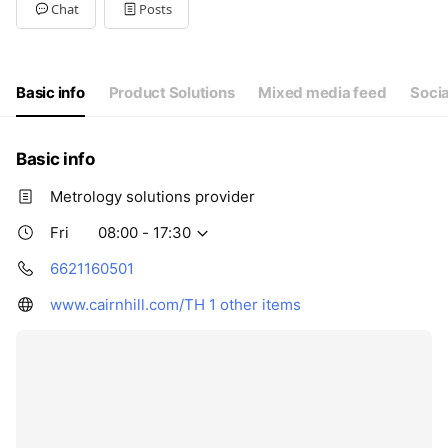
Tue
08:00 - 17:30
Chat
Posts
Wed
08:00 - 17:30
Thu
08:00 - 17:30
Fri
08:00 - 17:30
Sat
Closed
Basic info
Product Solutions
Mixed media feed
Soci
Basic info
Metrology solutions provider
Fri
08:00 - 17:30
6621160501
www.cairnhill.com/TH
1 other items