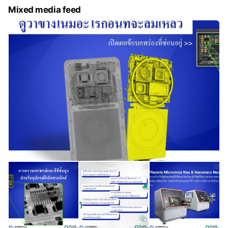
ครอบคลุมตั้งแต่ ความละเอียด voxel 2.1 ไมครอน
เรขาคณิต 2D (จุด, เส้น, มุม, สี่เหลี่ยม, ร่อง, blobs)
Mixed media feed
ในโหมดความละเอียดสูง ไปจนถึง FOV ขนาด 200
ระบบนี้ยังรองรับ touch probe สำหรับรวมความ
มม. ในโหมด FOV ขนาดใหญ่ CT Lab HX มาพร้อม
สามารถการวัด multisensor
แหล่ง X-ray กำลังสูง 130 kV - 39 W การตั้งค่าแหล่ง
X-ray และฟิลเตอร์ X-ray ปรับได้เพื่อให้พลังงาน X-
ray เหมาะสมกับวัสดุและขนาดตัวอย่างต่างๆ