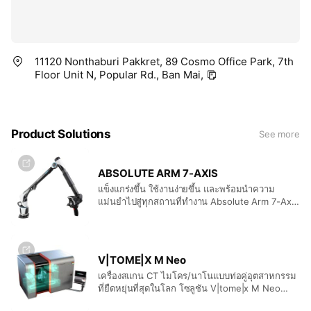
11120 Nonthaburi Pakkret, 89 Cosmo Office Park, 7th
Floor Unit N, Popular Rd., Ban Mai,
Product Solutions
See more
ABSOLUTE ARM 7-AXIS
แข็งแกร่งขึ้น ใช้งานง่ายขึ้น และพร้อมนำความ
แม่นยำไปสู่ทุกสถานที่ทำงาน Absolute Arm 7-Axis
รุ่นเรือธง มอบทั้งการตรวจสอบแบบสัมผัส (Touch
Probe) และการสแกนแบบไม่สัมผัส (Non-contact
Scanning) ในอุปกรณ์เดียว ที่ออกแบบตามหลัก
สรีรศาสตร์อย่างโดดเด่น การตรวจสอบแบบสัมผัส
V|TOME|X M Neo
ความแม่นยำสูง ผสานกับการสแกนเลเซอร์ 3D ที่
เครื่องสแกน CT ไมโคร/นาโนแบบท่อคู่อุตสาหกรรม
รวดเร็วและแม่นยำ ทำให้ Absolute Arm 7-Axis
ที่ยืดหยุ่นที่สุดในโลก โซลูชัน V|tome|x M Neo
เป็นหนึ่งในสามรุ่นหลักของตระกูล Absolute Arm ที่
สำหรับการถ่ายภาพด้วยคอมพิวเตอร์ (CT) กำหนด
ตอบโจทย์งานวัดได้อย่างครอบคลุม