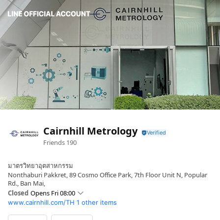
Cairnhill Metrology
Friends
190
มาตรวิทยาอุตสาหกรรม
Nonthaburi Pakkret, 89 Cosmo Office Park, 7th Floor Unit N, Popular
Rd., Ban Mai,
Closed
Opens Fri 08:00
www.cairnhill.com/TH
1 other items
Sun
Closed
Mon
08:00 - 17:30