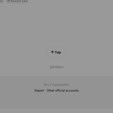
ns
Reward card
Top
@659jkikl
© LY Corporation
Report
Other official accounts