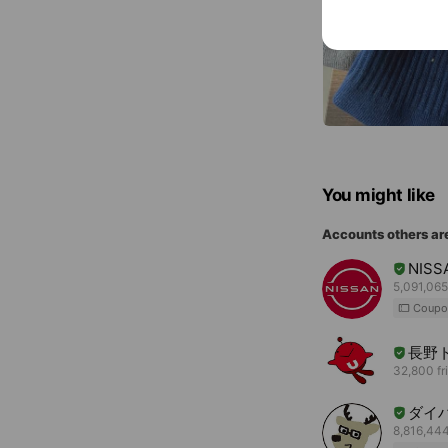
You might like
Accounts others ar
NISS
5,091,065
Coupo
長野
32,800 fr
ダイ
8,816,444