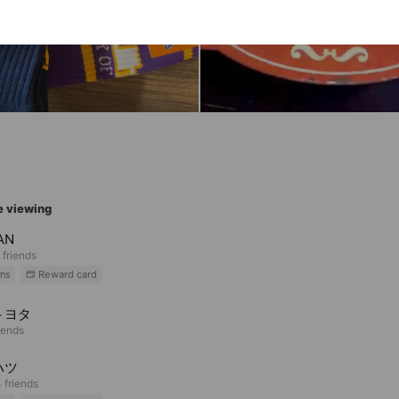
e viewing
AN
 friends
ns
Reward card
トヨタ
iends
ハツ
 friends