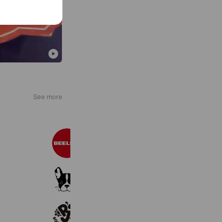
See more
ビーライン
287,240 friends
メンズ脱毛サロンBRAVE
631 friends
Coupons
Reward card
R'sジュニアサッカースクール
366 friends