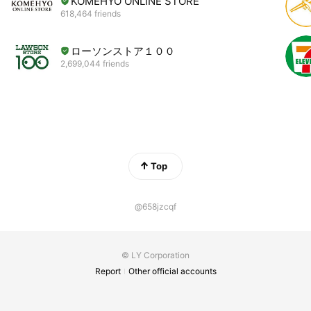
KOMEHYO ONLINE STORE
618,464 friends
ローソンストア１００
2,699,044 friends
Top
@658jzcqf
© LY Corporation
Report
Other official accounts