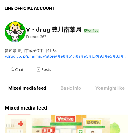
V・drug 豊川南薬局
Friends
367
愛知県 豊川市蔵子 7丁目61-34
vdrug.co.jp/pharmacy/store/%e8%b1%8a%e5%b7%9d%e5%8d%97%e8%96%ac%e5%b1%80/
Chat
Posts
Mixed media feed
Basic info
You might like
Mixed media feed