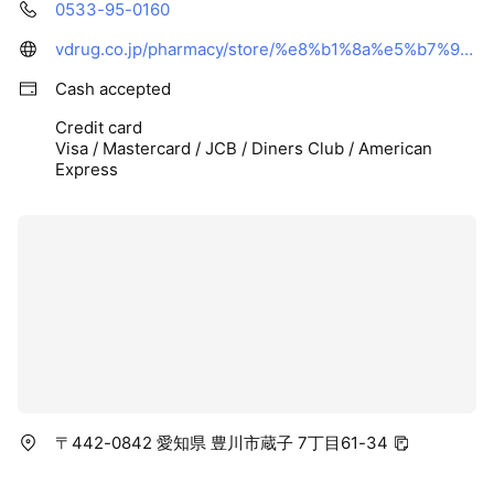
0533-95-0160
vdrug.co.jp/pharmacy/store/%e8%b1%8a%e5%b7%9d%e5%8d%97%e8%96%ac%e5%b1%80/
Cash accepted
Credit card
Visa / Mastercard / JCB / Diners Club / American
Express
〒442-0842 愛知県 豊川市蔵子 7丁目61-34