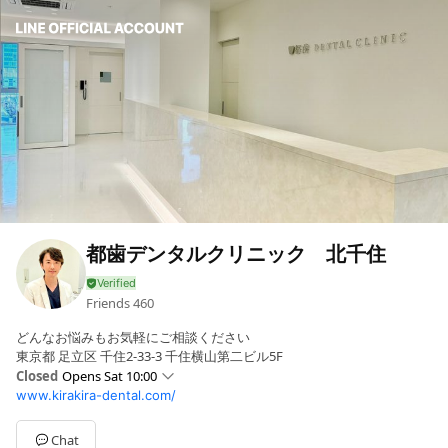
都歯デンタルクリニック 北千住
Friends
460
どんなお悩みもお気軽にご相談ください
東京都 足立区 千住2-33-3 千住横山第二ビル5F
Closed
Opens Sat 10:00
www.kirakira-dental.com/
Sun
10:00 - 19:00
Mon
Closed
Tue
10:00 - 21:00
Chat