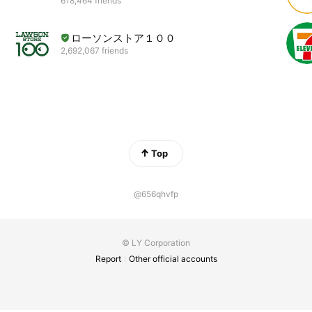
618,464 friends
ローソンストア１００
2,692,067 friends
Top
@656qhvfp
© LY Corporation
Report
Other official accounts