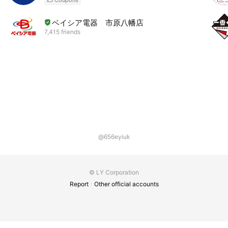
ベイシア電器 市原八幡店
7,415 friends
@656eyiuk
© LY Corporation
Report
Other official accounts