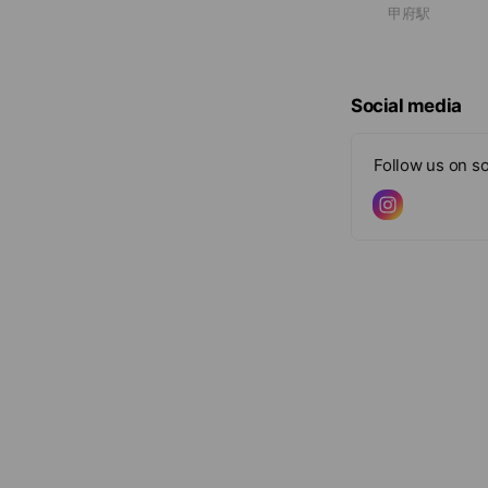
甲府駅
Social media
Follow us on so