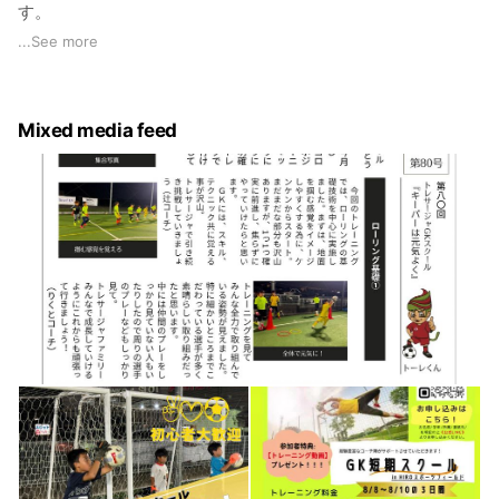
す。
そして、チームの枠組みを関係なく【仲間】をサポートできる
...
See more
様に、様々な事を企画・運営します。
✅合同GKトレーニング
✅フィジカルキャンプ（お盆時期）
Mixed media feed
✅各種セミナー企画・運営
✅プロテイン販売
✅指導者派遣
✅トレサージャサッカースクール
✅トレサージャGKスクール
公式LINEの友達追加の方は、
優先案内、優先予約にてご案内させて頂きます🙇‍♂️