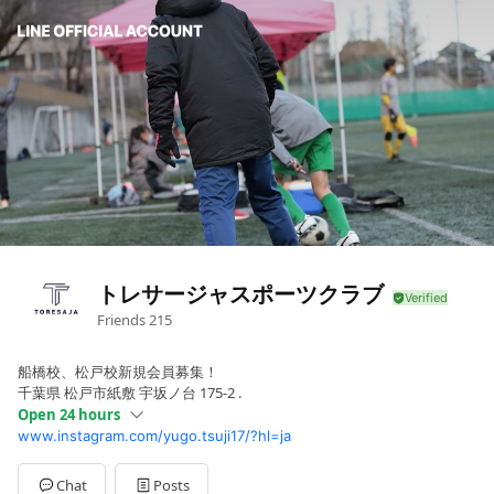
トレサージャスポーツクラブ
Friends
215
船橋校、松戸校新規会員募集！
千葉県 松戸市紙敷 宇坂ノ台 175-2 .
Open 24 hours
www.instagram.com/yugo.tsuji17/?hl=ja
Sun
00:00 - 00:00,00:00 - 00:00
Mon
00:00 - 00:00
Tue
00:00 - 00:00
Chat
Posts