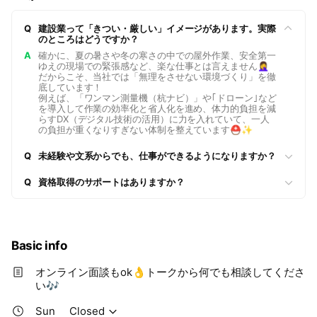
企業の「トップの人柄」を知ることは、ミスマッチのない就活
Q
建設業って「きつい・厳しい」イメージがあります。実際
への第一歩です。 ぜひ1分ちょっとの動画を覗いてみてくださ
のところはどうですか？
い！
A
確かに、夏の暑さや冬の寒さの中での屋外作業、安全第一
ゆえの現場での緊張感など、楽な仕事とは言えません🤦‍♀️
だからこそ、当社では「無理をさせない環境づくり」を徹
底しています！
例えば、「ワンマン測量機（杭ナビ）」や｢ドローン｣など
を導入して作業の効率化と省人化を進め、体力的負担を減
らすDX（デジタル技術の活用）に力を入れていて、一人
の負担が重くなりすぎない体制を整えています⛑️✨
Q
未経験や文系からでも、仕事ができるようになりますか？
Q
資格取得のサポートはありますか？
Basic info
オンライン面談もok👌トークから何でも相談してくださ
い🎶
Sun
Closed