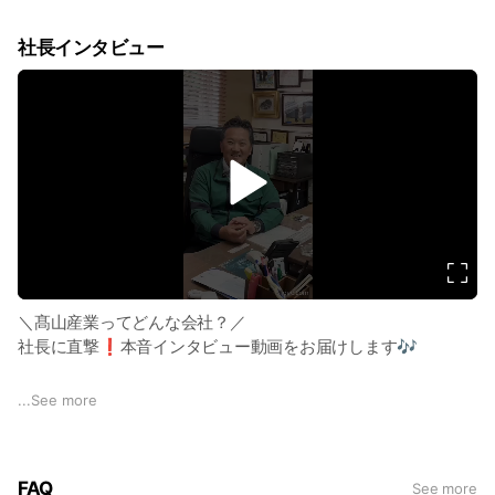
📌 動画のみどころ
社長インタビュー
社員の90%以上が山口県出身の「超・地元密着企業」
現場は【山口県内のみ】だから転勤の心配なし！
山口大学や高速道路など、地図に残るビッグプロジェクト
「俺が造ったんだ」と一生胸を張れる仕事
大好きな山口県で、僕たちと一緒にデカいことをやろう❗
v
i
d
e
o
＼髙山産業ってどんな会社？／
社長に直撃❗本音インタビュー動画をお届けします🎶
「社長室のドアがいつも全開なのはなぜ？」 「社員との距離
...
See more
感ってぶっちゃけどう？」
働く前に知っておきたい「リアルな社風」を、社長自らユーモ
FAQ
See more
アを交えてお答えします✨