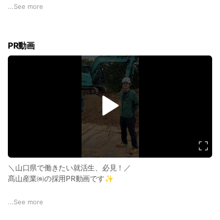
山口市、下関市)
...
See more
「確かな安定性」と「最先端のデジタル技術（DX）」を取り
入れたスマートで安全な現場づくりが当社の強み👍未経験か
PR動画
らスタートした若手社員も多数活躍しています🎶
｢やりたいことが見つかっていない｣｢自分に合う仕事ってなん
だろう｣などのお悩みもあるかもしれませんが、｢とりあえず会
社見学だけ」でも大歓迎✨
v
i
施工管理・営業・事務職(建設ディレクター)など働くポジショ
d
ンは幅広いので、少しでも興味があれば是非一度、話を聞いて
e
みませんか？✌️皆さんからのメッセージをお待ちしています
o
⭐
弊社Instagramでは、会社の雰囲気がより伝わる投稿をしてい
＼山口県で働きたい就活生、必見！／
ます🎶こちらも是非覗いて見てください💚
髙山産業㈱の採用PR動画です✨
「地元で本当にやりがいのある仕事ってある？」 そんな疑問
...
See more
に、現場の先輩たちが本音でお答えします！