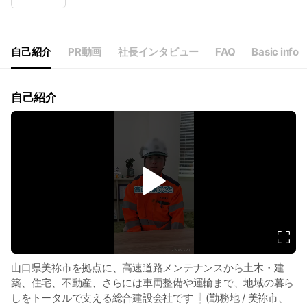
Wed
08:00 - 17:00
Thu
08:00 - 17:00
Fri
08:00 - 17:00
Sat
Closed
自己紹介
PR動画
社長インタビュー
FAQ
Basic info
自己紹介
v
i
d
e
o
山口県美祢市を拠点に、高速道路メンテナンスから土木・建
築、住宅、不動産、さらには車両整備や運輸まで、地域の暮ら
しをトータルで支える総合建設会社です❕(勤務地 / 美祢市、