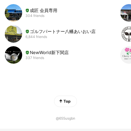
成匠 会員専用
304 friends
ゴルフパートナー八幡あいおい店
6,844 friends
NewWorld新下関店
337 friends
Top
@655usgbn