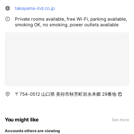
takayama-ind.co.jp
Private rooms available, free Wi-Fi, parking available,
smoking OK, no smoking, power outlets available
〒754-0512 山口県 美祢市秋芳町岩永本郷 29番地
You might like
See more
Accounts others are viewing