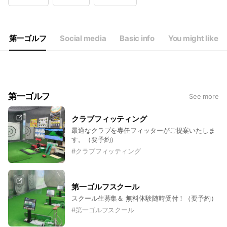
Wed
Closed
Thu
11:00 - 19:00
Fri
11:00 - 19:00
Sat
10:00 - 19:00
第一ゴルフ
Social media
Basic info
You might like
水曜定休 水曜が祝日の場合は翌日休業
第一ゴルフ
See more
クラブフィッティング
最適なクラブを専任フィッターがご提案いたしま
す。（要予約）
#
クラブフィッティング
第一ゴルフスクール
スクール生募集＆ 無料体験随時受付！（要予約）
#
第一ゴルフスクール