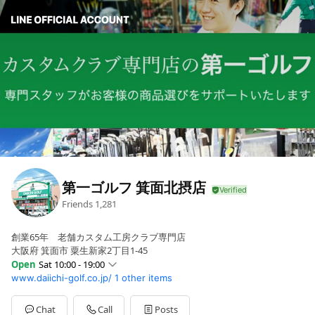
第一ゴルフ 箕面北摂店
Friends
1,281
創業65年 老舗カスタム工房クラブ専門店
大阪府 箕面市 粟生新家2丁目1-45
Open
Sat 10:00 - 19:00
www.daiichi-golf.co.jp/
1 other items
Sun
10:00 - 19:00
Mon
11:00 - 19:00
Tue
11:00 - 19:00
Chat
Call
Posts